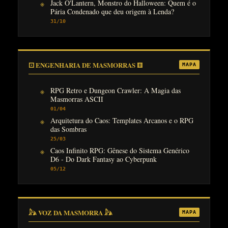
Jack O'Lantern, Monstro do Halloween: Quem é o
Pária Condenado que deu origem à Lenda?
31/10
⚀ ENGENHARIA DE MASMORRAS ⚅
MAPA
RPG Retro e Dungeon Crawler: A Magia das
Masmorras ASCII
01/04
Arquitetura do Caos: Templates Arcanos e o RPG
das Sombras
25/03
Caos Infinito RPG: Gênese do Sistema Genérico
D6 - Do Dark Fantasy ao Cyberpunk
05/12
𓃦 VOZ DA MASMORRA 𓃦
MAPA