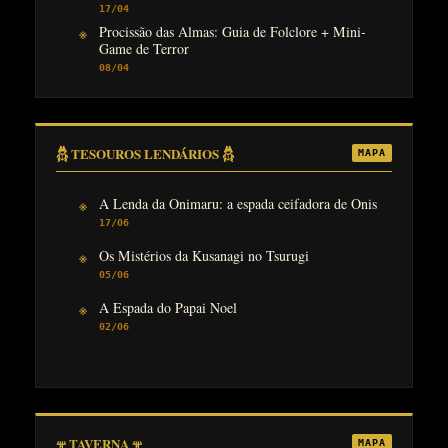
17/04
Procissão das Almas: Guia de Folclore + Mini-
Game de Terror
08/04
𓆣 TESOUROS LENDÁRIOS 𓆣
MAPA
A Lenda da Onimaru: a espada ceifadora de Onis
17/06
Os Mistérios da Kusanagi no Tsurugi
05/06
A Espada do Papai Noel
02/06
𖥬 TAVERNA 𖥬
MAPA