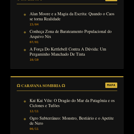
Alan Moore e a Magia da Escrita: Quando o Caos
se torna Realidade
15/04
Conheça Zona de Barateamento Populacional do
Arquivo Nix
07/01
A Força Do Kettlebell Contra A Dúvida: Um
Pergaminho Manchado De Tinta
10/10
☊ CARAVANA SOMBRIA ☊
MAPA
Kai Kai Vilu: O Dragão do Mar da Patagônia e os
Ciclones e Tufões
12/11
Ogro Subterrâneo: Monstro, Bestiário e o Apetite
de Nero
06/11