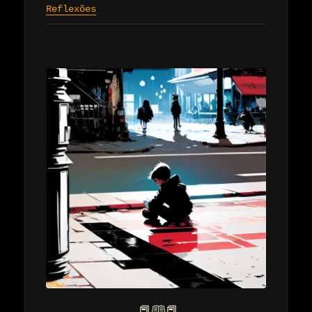
Reflexões
📕
🕮
📕