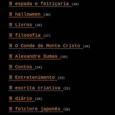
𖣍
espada e feitiçaria
(40)
𖣍
halloween
(38)
𖣍
Livros
(28)
𖣍
filosofia
(27)
𖣍
O Conde de Monte Cristo
(26)
𖣍
Alexandre Dumas
(25)
𖣍
Contos
(24)
𖣍
Entretenimento
(22)
𖣍
escrita criativa
(21)
𖣍
diário
(20)
𖣍
folclore japonês
(20)