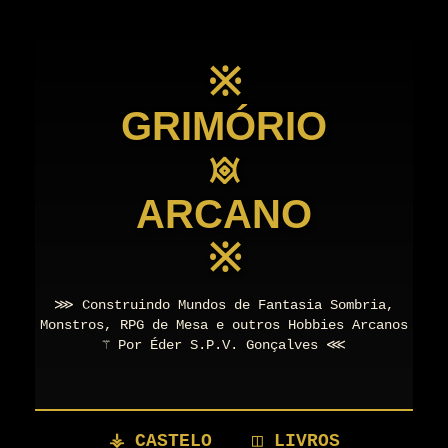
※
GRIMÓRIO
𖥜
ARCANO
※
⋙ Construindo Mundos de Fantasia Sombria,
Monstros, RPG de Mesa e outros Hobbies Arcanos
⚚ Por Éder S.P.V. Gonçalves ⋘
⚶ CASTELO
◫ LIVROS