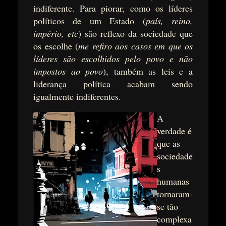
indiferente. Para piorar, como os líderes
políticos de um Estado (
país, reino,
império, etc
) são reflexo da sociedade que
os escolhe (
me refiro aos casos em que os
líderes são escolhidos pelo povo e não
impostos ao povo
), também as leis e a
liderança política acabam sendo
igualmente indiferentes.
A
verdade é
que as
sociedade
s
humanas
tornaram-
se tão
complexa