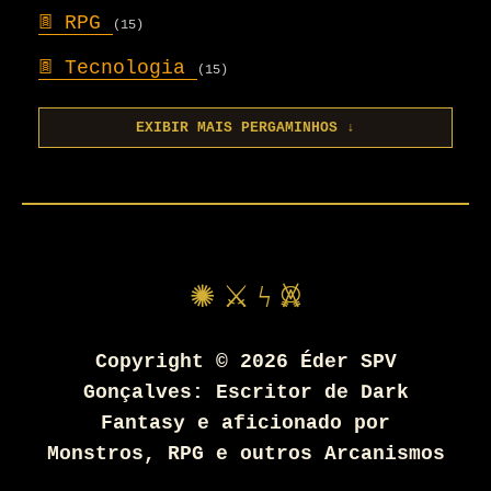
𖣍
RPG
(15)
𖣍
Tecnologia
(15)
EXIBIR MAIS PERGAMINHOS ↓
✺ ⚔ ϟ 𖤙
Copyright ©
2026
Éder SPV
Gonçalves: Escritor de Dark
Fantasy e aficionado por
Monstros, RPG e outros Arcanismos