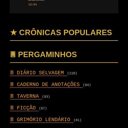
18/04
★ CRÔNICAS POPULARES
𖣍 PERGAMINHOS
𖣍
DIÁRIO SELVAGEM
(118)
𖣍
CADERNO DE ANOTAÇÕES
(94)
𖣍
TAVERNA
(93)
𖣍
FICÇÃO
(87)
𖣍
GRIMÓRIO LENDÁRIO
(81)