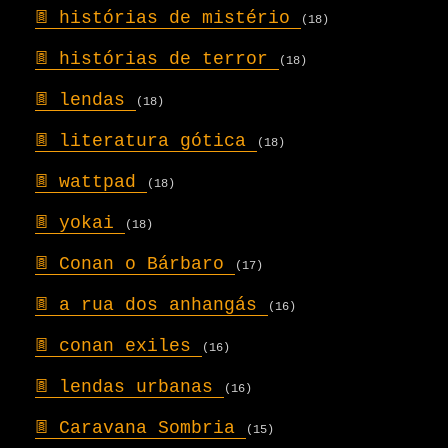
𖣍
histórias de mistério
(18)
𖣍
histórias de terror
(18)
𖣍
lendas
(18)
𖣍
literatura gótica
(18)
𖣍
wattpad
(18)
𖣍
yokai
(18)
𖣍
Conan o Bárbaro
(17)
𖣍
a rua dos anhangás
(16)
𖣍
conan exiles
(16)
𖣍
lendas urbanas
(16)
𖣍
Caravana Sombria
(15)