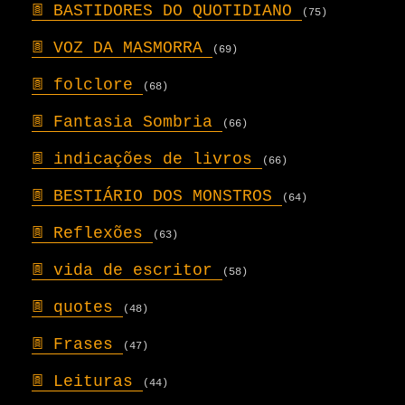
𖣍
BASTIDORES DO QUOTIDIANO
(75)
𖣍
VOZ DA MASMORRA
(69)
𖣍
folclore
(68)
𖣍
Fantasia Sombria
(66)
𖣍
indicações de livros
(66)
𖣍
BESTIÁRIO DOS MONSTROS
(64)
𖣍
Reflexões
(63)
𖣍
vida de escritor
(58)
𖣍
quotes
(48)
𖣍
Frases
(47)
𖣍
Leituras
(44)