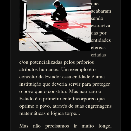
que
acabaram
sendo
escraviza
das por
entidades
etereas
criadas
e/ou potencializadas pelos próprios
atributos humanos. Um exemplo é o
conceito de Estado: essa entidade é uma
instituição que deveria servir para proteger
o povo que o constitui. Mas não raro o
Estado é o primeiro ente incorporeo que
oprime o povo, através de suas engrenagens
matemáticas e lógica torpe...
Mas não precisamos ir muito longe,