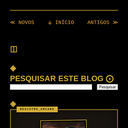
≪ NOVOS
⚶ INÍCIO
ANTIGOS ≫
◫
◈
PESQUISAR ESTE BLOG ⨀
◈