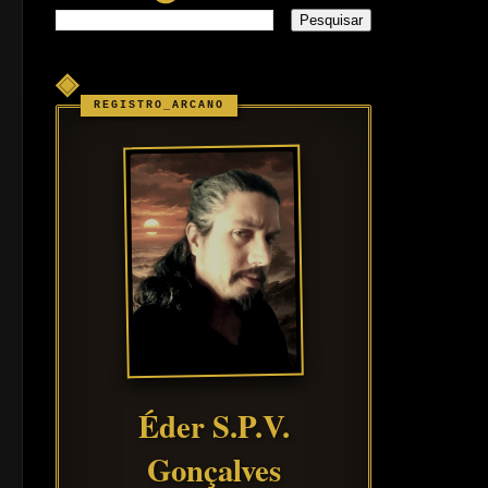
◈
Éder S.P.V.
Gonçalves