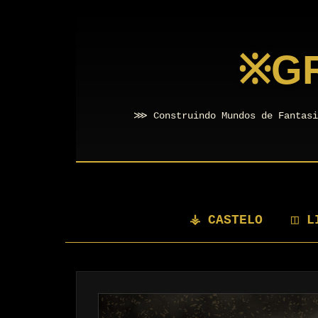
※
G
⋙ Construindo Mundos de Fantasi
⚶ CASTELO
◫ L