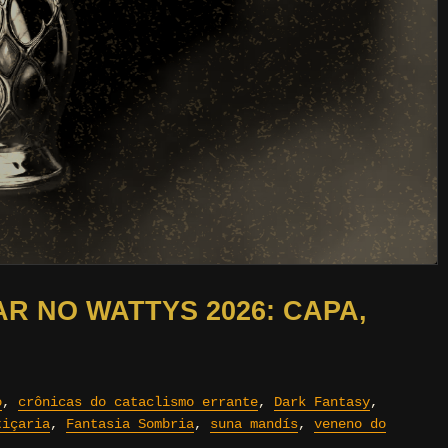
R NO WATTYS 2026: CAPA,
o
,
crônicas do cataclismo errante
,
Dark Fantasy
,
tiçaria
,
Fantasia Sombria
,
suna mandís
,
veneno do