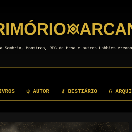
RIMÓRIO
𖥜
ARCA
a Sombria, Monstros, RPG de Mesa e outros Hobbies Arcan
IVROS
ψ AUTOR
⚷ BESTIÁRIO
☊ ARQUI