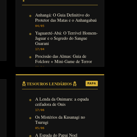
Anhangá: O Guia Definitivo do
Protetor das Matas e o Anhangabaú
04/05
Yaguareté-Abá: O Terrível Homem-
Jaguar e o Segredo do Sangue
Guarani
17/04
Procissão das Almas: Guia de
Folclore + Mini-Game de Terror
08/04
𓆣 TESOUROS LENDÁRIOS 𓆣
MAPA
A Lenda da Onimaru: a espada
ceifadora de Onis
17/06
Os Mistérios da Kusanagi no
Tsurugi
05/06
A Espada do Papai Noel