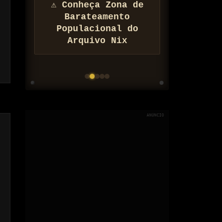
⛖ O Bueiro da Rua
⚠ Conheça Zona de
13: Horror Cósmico,
Barateamento
Lenda Urbana e
Populacional do
Arquivo Nix
Mistério no Arquivo
Nix
ANÚNCIO