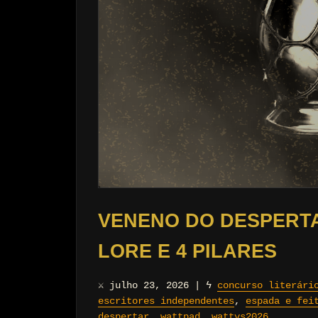
VENENO DO DESPERTA
LORE E 4 PILARES
⚔
julho 23, 2026
|
ϟ
concurso literári
escritores independentes
,
espada e fei
despertar
,
wattpad
,
wattys2026