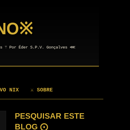
NO
※
os ⚚ Por Éder S.P.V. Gonçalves ⋘
VO NIX
⚔ SOBRE
PESQUISAR ESTE
BLOG ⨀