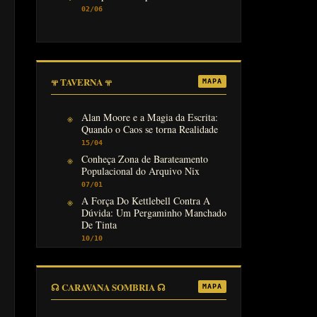
02/06
𖥬 TAVERNA 𖥬
MAPA
Alan Moore e a Magia da Escrita:
Quando o Caos se torna Realidade
15/04
Conheça Zona de Barateamento
Populacional do Arquivo Nix
07/01
A Força Do Kettlebell Contra A
Dúvida: Um Pergaminho Manchado
De Tinta
10/10
☊ CARAVANA SOMBRIA ☊
MAPA