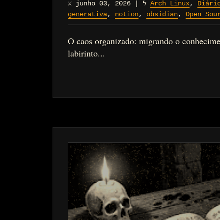
⚔
junho 03, 2026
|
ϟ
Arch Linux
,
Diári
generativa
,
notion
,
obsidian
,
Open Sou
O caos organizado: migrando o conhecime
labirinto...