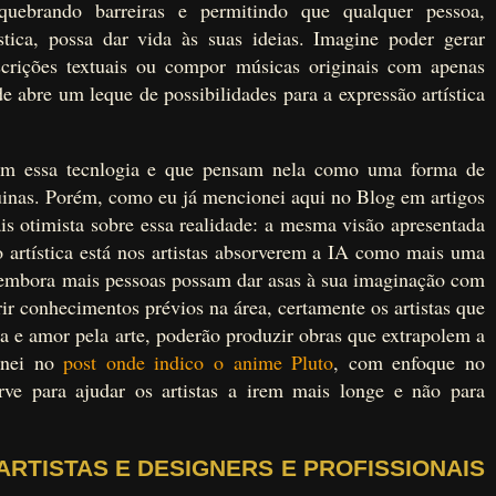
brando barreiras e permitindo que qualquer pessoa,
tica, possa dar vida às suas ideias. Imagine poder gerar
escrições textuais ou compor músicas originais com apenas
e abre um leque de possibilidades para a expressão artística
com essa tecnlogia e que pensam nela como uma forma de
uinas. Porém, como eu já mencionei aqui no Blog em artigos
s otimista sobre essa realidade: a mesma visão apresentada
o artística está nos artistas absorverem a IA como mais uma
, embora mais pessoas possam dar asas à sua imaginação com
ir conhecimentos prévios na área, certamente os artistas que
 e amor pela arte, poderão produzir obras que extrapolem a
ionei no
post onde indico o anime Pluto
, com enfoque no
rve para ajudar os artistas a irem mais longe e não para
RTISTAS E DESIGNERS E PROFISSIONAIS