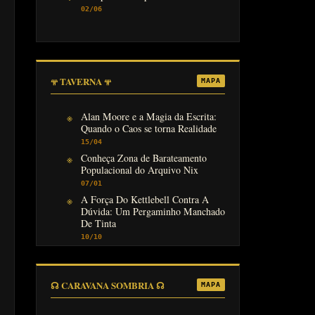
02/06
𖥬 TAVERNA 𖥬
MAPA
Alan Moore e a Magia da Escrita:
Quando o Caos se torna Realidade
15/04
Conheça Zona de Barateamento
Populacional do Arquivo Nix
07/01
A Força Do Kettlebell Contra A
Dúvida: Um Pergaminho Manchado
De Tinta
10/10
☊ CARAVANA SOMBRIA ☊
MAPA