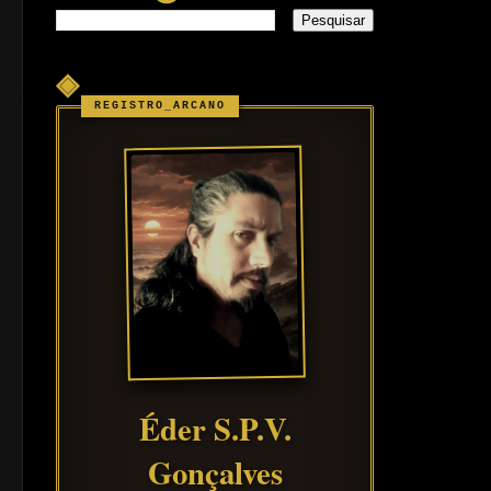
◈
Éder S.P.V.
Gonçalves