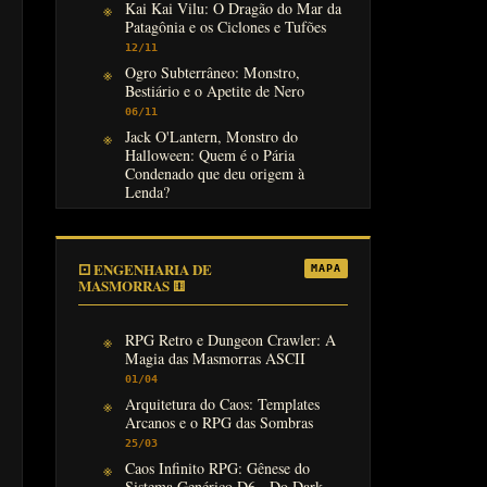
Kai Kai Vilu: O Dragão do Mar da
Patagônia e os Ciclones e Tufões
12/11
Ogro Subterrâneo: Monstro,
Bestiário e o Apetite de Nero
06/11
Jack O'Lantern, Monstro do
Halloween: Quem é o Pária
Condenado que deu origem à
Lenda?
31/10
⚀ ENGENHARIA DE
MAPA
MASMORRAS ⚅
RPG Retro e Dungeon Crawler: A
Magia das Masmorras ASCII
01/04
Arquitetura do Caos: Templates
Arcanos e o RPG das Sombras
25/03
Caos Infinito RPG: Gênese do
Sistema Genérico D6 - Do Dark