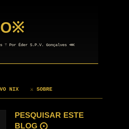
NO
※
os ⚚ Por Éder S.P.V. Gonçalves ⋘
VO NIX
⚔ SOBRE
PESQUISAR ESTE
BLOG ⨀