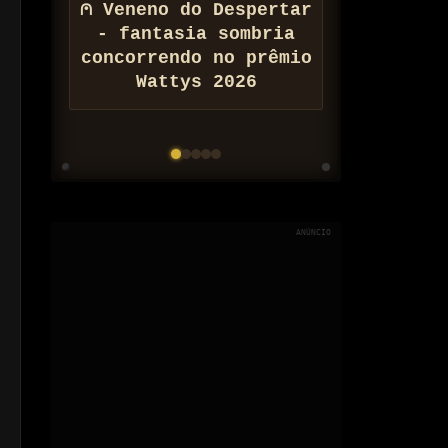
⚠ Conheça Zona de
⩀ Veneno do Despertar
Barateamento
- fantasia sombria
Populacional do
concorrendo no prêmio
Wattys 2026
Arquivo Nix
ANÚNCIO