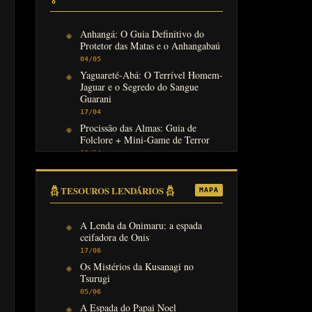
Anhangá: O Guia Definitivo do
Protetor das Matas e o Anhangabaú
04/05
Yaguareté-Abá: O Terrível Homem-
Jaguar e o Segredo do Sangue
Guarani
17/04
Procissão das Almas: Guia de
Folclore + Mini-Game de Terror
08/04
𓆣 TESOUROS LENDÁRIOS 𓆣
MAPA
A Lenda da Onimaru: a espada
ceifadora de Onis
17/06
Os Mistérios da Kusanagi no
Tsurugi
05/06
A Espada do Papai Noel