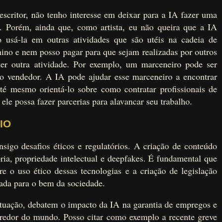
scritor, não tenho interesse em deixar para a IA fazer uma
a. Porém, ainda que, como artista, eu não queira que a IA
o usá-la em outras atividades que são utéis na cadeia de
ino e nem posso pagar para que sejam realizadas por outros
uer outra atividade. Por exemplo, um marceneiro pode ser
o vendedor. A IA pode ajudar esse marceneiro a encontrar
até mesmo orientá-lo sobre como contratar profissionais de
ele possa fazer parcerias para alavancar seu trabalho.
IO
igo desafios éticos e regulatórios. A criação de conteúdo
ria, propriedade intelectual e deepfakes. É fundamental que
e o uso ético dessas tecnologias e a criação de legislação
zada para o bem da sociedade.
atuação, debatem o impacto da IA na garantia de empregos e
 redor do mundo. Posso citar como exemplo a recente greve