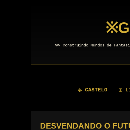
※
G
⋙ Construindo Mundos de Fantasi
⚶ CASTELO
◫ L
DESVENDANDO O FUTU