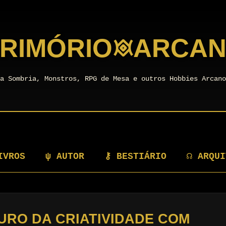
RIMÓRIO
𖥜
ARCA
a Sombria, Monstros, RPG de Mesa e outros Hobbies Arcan
IVROS
ψ AUTOR
⚷ BESTIÁRIO
☊ ARQUI
RO DA CRIATIVIDADE COM