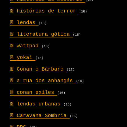
(18)
𖣍
histórias de terror
(18)
𖣍
lendas
(18)
𖣍
literatura gótica
(18)
𖣍
wattpad
(18)
𖣍
yokai
(18)
𖣍
Conan o Bárbaro
(17)
𖣍
a rua dos anhangás
(16)
𖣍
conan exiles
(16)
𖣍
lendas urbanas
(16)
𖣍
Caravana Sombria
(15)