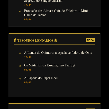
Segredo do Sangue Guarani
17/04
Procissão das Almas: Guia de Folclore + Mini-
Game de Terror
08/04
𓆣 TESOUROS LENDÁRIOS 𓆣
MAPA
A Lenda da Onimaru: a espada ceifadora de Onis
17/06
Os Mistérios da Kusanagi no Tsurugi
05/06
A Espada do Papai Noel
02/06