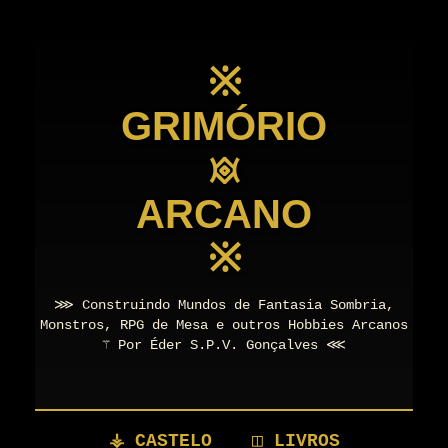
※
GRIMÓRIO
𖥜
ARCANO
※
⋙ Construindo Mundos de Fantasia Sombria,
Monstros, RPG de Mesa e outros Hobbies Arcanos
⚚ Por Éder S.P.V. Gonçalves ⋘
⚶ CASTELO
◫ LIVROS