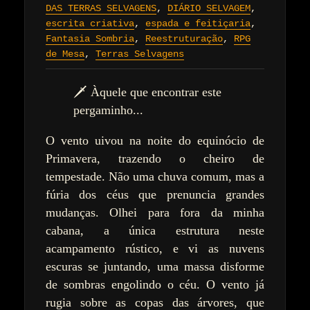
DAS TERRAS SELVAGENS
,
DIÁRIO SELVAGEM
,
escrita criativa
,
espada e feitiçaria
,
Fantasia Sombria
,
Reestruturação
,
RPG
de Mesa
,
Terras Selvagens
🗡️ Àquele que encontrar este
pergaminho...
O vento uivou na noite do equinócio de
Primavera, trazendo o cheiro de
tempestade. Não uma chuva comum, mas a
fúria dos céus que prenuncia grandes
mudanças. Olhei para fora da minha
cabana, a única estrutura neste
acampamento rústico, e vi as nuvens
escuras se juntando, uma massa disforme
de sombras engolindo o céu. O vento já
rugia sobre as copas das árvores, que