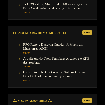
Jack O'Lantern, Monstro do Halloween: Quem é o
Pária Condenado que deu origem à Lenda?
31/10
⚀ ENGENHARIA DE MASMORRAS ⚅
MAPA
RPG Retro e Dungeon Crawler: A Magia das
Masmorras ASCII
01/04
Arquitetura do Caos: Templates Arcanos e o RPG
das Sombras
25/03
Caos Infinito RPG: Gênese do Sistema Genérico
D6 - Do Dark Fantasy ao Cyberpunk
05/12
𓃦 VOZ DA MASMORRA 𓃦
MAPA