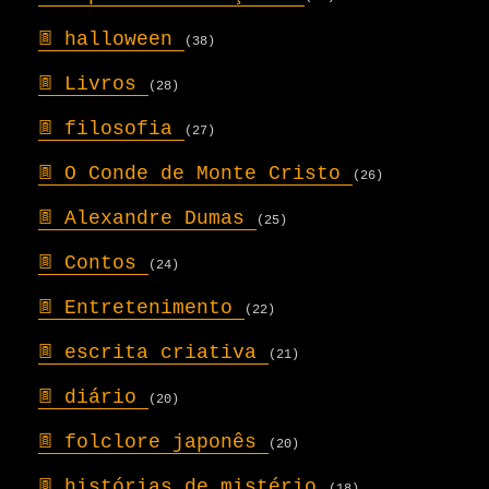
𖣍
halloween
(38)
𖣍
Livros
(28)
𖣍
filosofia
(27)
𖣍
O Conde de Monte Cristo
(26)
𖣍
Alexandre Dumas
(25)
𖣍
Contos
(24)
𖣍
Entretenimento
(22)
𖣍
escrita criativa
(21)
𖣍
diário
(20)
𖣍
folclore japonês
(20)
𖣍
histórias de mistério