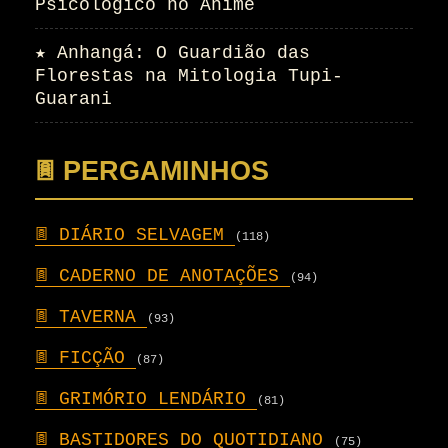
Psicológico no Anime
★
Anhangá: O Guardião das
Florestas na Mitologia Tupi-
Guarani
𖣍 PERGAMINHOS
𖣍
DIÁRIO SELVAGEM
(118)
𖣍
CADERNO DE ANOTAÇÕES
(94)
𖣍
TAVERNA
(93)
𖣍
FICÇÃO
(87)
𖣍
GRIMÓRIO LENDÁRIO
(81)
𖣍
BASTIDORES DO QUOTIDIANO
(75)