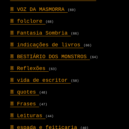
𖣍
VOZ DA MASMORRA
(69)
𖣍
folclore
(68)
𖣍
Fantasia Sombria
(66)
𖣍
indicações de livros
(66)
𖣍
BESTIÁRIO DOS MONSTROS
(64)
𖣍
Reflexões
(63)
𖣍
vida de escritor
(58)
𖣍
quotes
(48)
𖣍
Frases
(47)
𖣍
Leituras
(44)
𖣍
espada e feitiçaria
(40)