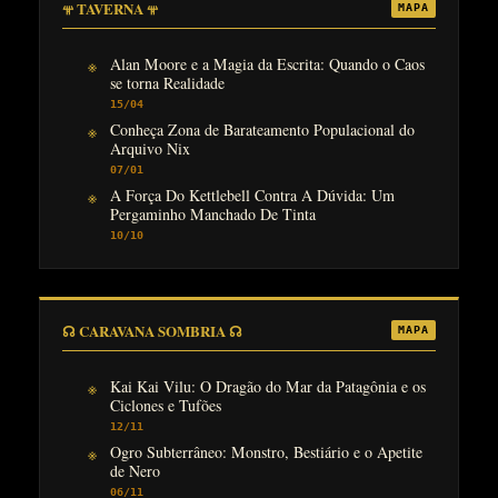
𖥬 TAVERNA 𖥬
MAPA
Alan Moore e a Magia da Escrita: Quando o Caos
se torna Realidade
15/04
Conheça Zona de Barateamento Populacional do
Arquivo Nix
07/01
A Força Do Kettlebell Contra A Dúvida: Um
Pergaminho Manchado De Tinta
10/10
☊ CARAVANA SOMBRIA ☊
MAPA
Kai Kai Vilu: O Dragão do Mar da Patagônia e os
Ciclones e Tufões
12/11
Ogro Subterrâneo: Monstro, Bestiário e o Apetite
de Nero
06/11