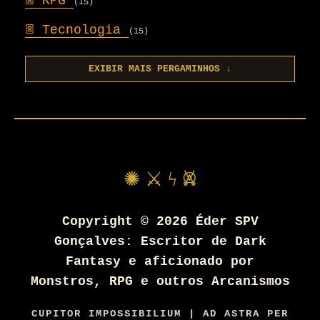
𖣍
RPG
(15)
𖣍
Tecnologia
(15)
EXIBIR MAIS PERGAMINHOS ↓
✺ ⚔ ϟ 𖤙
Copyright ©
2026
Éder SPV
Gonçalves: Escritor de Dark
Fantasy e aficionado por
Monstros, RPG e outros Arcanismos
CUPITOR IMPOSSIBILIUM | AD ASTRA PER