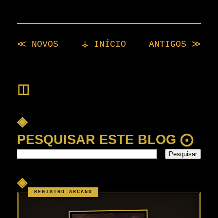
≪ NOVOS
⚶ INÍCIO
ANTIGOS ≫
◫
◈
PESQUISAR ESTE BLOG ⨀
◈