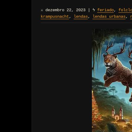
⚔
dezembro 22, 2023
|
ϟ
feriado
,
folcl
krampusnacht
,
lendas
,
lendas urbanas
,