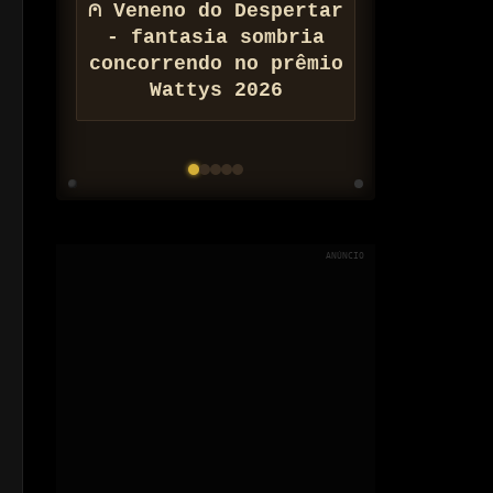
⚠ Conheça Zona de
Barateamento
Populacional do
Arquivo Nix
ANÚNCIO