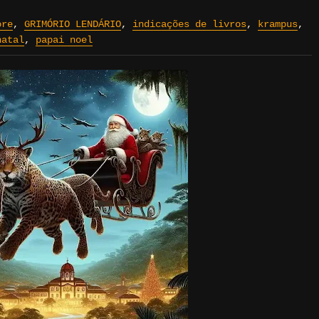
ore
,
GRIMÓRIO LENDÁRIO
,
indicações de livros
,
krampus
,
natal
,
papai noel