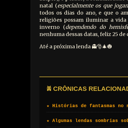
natal (
especialmente os que joga
todos os dias do ano, e que o a
religiões possam iluminar a vida d
inverno (
dependendo do hemisfé
nenhuma dessas datas, feliz 25 de
Até a próxima lenda 👻
🎅🎄🎃
𖤙 CRÔNICAS RELACIONA
★ Histórias de fantasmas no 
★ Algumas lendas sombrias so