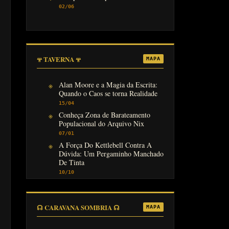
02/06
𖥬 TAVERNA 𖥬
MAPA
Alan Moore e a Magia da Escrita:
Quando o Caos se torna Realidade
15/04
Conheça Zona de Barateamento
Populacional do Arquivo Nix
07/01
A Força Do Kettlebell Contra A
Dúvida: Um Pergaminho Manchado
De Tinta
10/10
☊ CARAVANA SOMBRIA ☊
MAPA