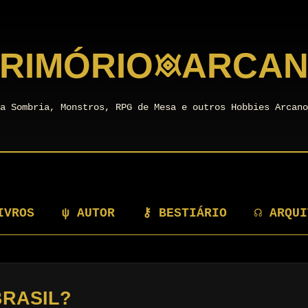
RIMÓRIO
𖥜
ARCA
a Sombria, Monstros, RPG de Mesa e outros Hobbies Arcan
IVROS
ψ AUTOR
⚷ BESTIÁRIO
☊ ARQUI
BRASIL?