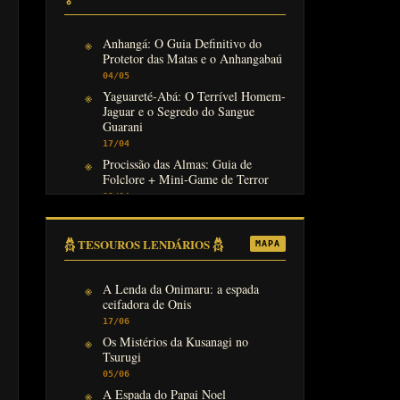
Anhangá: O Guia Definitivo do
Protetor das Matas e o Anhangabaú
04/05
Yaguareté-Abá: O Terrível Homem-
Jaguar e o Segredo do Sangue
Guarani
17/04
Procissão das Almas: Guia de
Folclore + Mini-Game de Terror
08/04
𓆣 TESOUROS LENDÁRIOS 𓆣
MAPA
A Lenda da Onimaru: a espada
ceifadora de Onis
17/06
Os Mistérios da Kusanagi no
Tsurugi
05/06
A Espada do Papai Noel