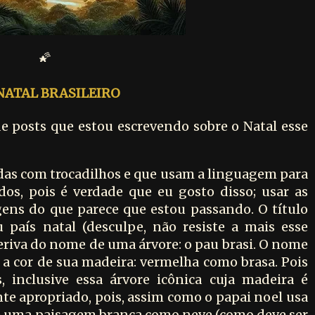
🌠
NATAL BRASILEIRO
de posts que estou escrevendo sobre o Natal esse
das com trocadilhos e que usam a linguagem para
dos, pois é verdade que eu gosto disso; usar as
ens do que parece que estou passando. O título
 país natal (desculpe, não resiste a mais esse
riva do nome de uma árvore: o pau brasi. O nome
 a cor de sua madeira: vermelha como brasa. Pois
, inclusive essa árvore icônica cuja madeira é
nte apropriado, pois, assim como o papai noel usa
 uma paisagem branca como neve (como deve ser