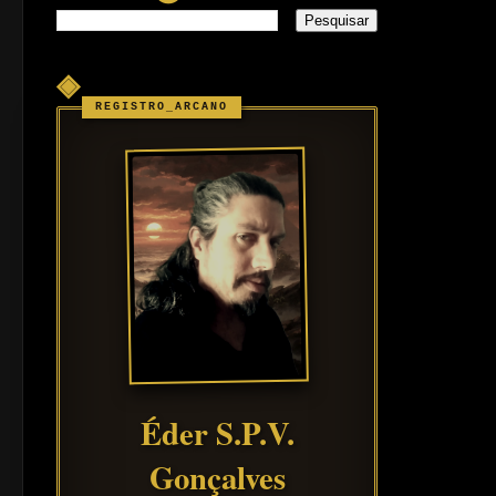
◈
Éder S.P.V.
Gonçalves