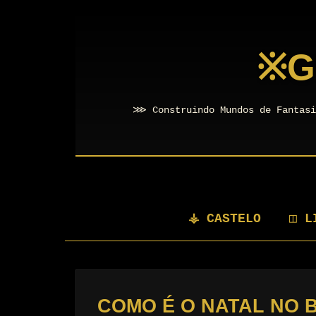
※
G
⋙ Construindo Mundos de Fantasi
⚶ CASTELO
◫ L
COMO É O NATAL NO 