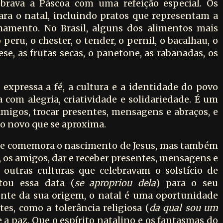
ebrava a Páscoa com uma refeição especial. Os
ara o natal, incluindo pratos que representam a
lhamento. No Brasil, alguns dos alimentos mais
peru, o chester, o tender, o pernil, o bacalhau, o
nese, as frutas secas, o panetone, as rabanadas, os
 expressa a fé, a cultura e a identidade do povo
da com alegria, criatividade e solidariedade. É um
migos, trocar presentes, mensagens e abraços, e
no novo que se aproxima.
que comemora o nascimento de Jesus, mas também
, os amigos, dar e receber presentes, mensagens e
outras culturas que celebravam o solstício de
otou essa data (
se apropriou dela
) para o seu
nte da sua origem, o natal é uma oportunidade
es, como a tolerância religiosa (
da qual sou um
 e a paz. Que o espírito natalino e os fantasmas do