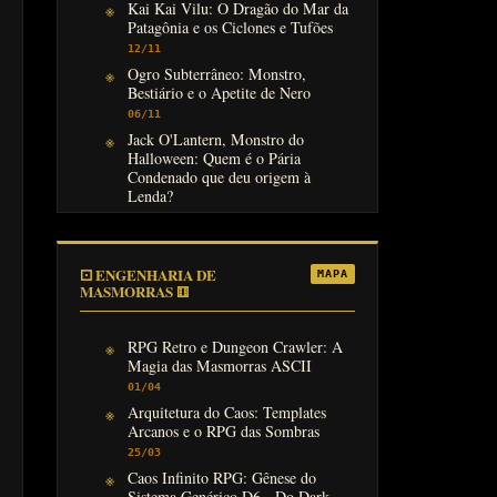
Kai Kai Vilu: O Dragão do Mar da
Patagônia e os Ciclones e Tufões
12/11
Ogro Subterrâneo: Monstro,
Bestiário e o Apetite de Nero
06/11
Jack O'Lantern, Monstro do
Halloween: Quem é o Pária
Condenado que deu origem à
Lenda?
31/10
⚀ ENGENHARIA DE
MAPA
MASMORRAS ⚅
RPG Retro e Dungeon Crawler: A
Magia das Masmorras ASCII
01/04
Arquitetura do Caos: Templates
Arcanos e o RPG das Sombras
25/03
Caos Infinito RPG: Gênese do
Sistema Genérico D6 - Do Dark