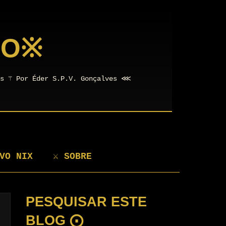
NO
※
os ⚚ Por Éder S.P.V. Gonçalves ⋘
VO NIX
⚔ SOBRE
PESQUISAR ESTE
BLOG ⨀