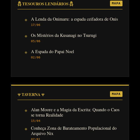
𓆣 TESOUROS LENDÁRIOS 𓆣
MAPA
A Lenda da Onimaru: a espada ceifadora de Onis
17/06
Os Mistérios da Kusanagi no Tsurugi
05/06
A Espada do Papai Noel
02/06
𖥬 TAVERNA 𖥬
MAPA
Alan Moore e a Magia da Escrita: Quando o Caos
se torna Realidade
15/04
Conheça Zona de Barateamento Populacional do
Arquivo Nix
07/01