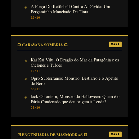
A Força Do Kettlebell Contra A Dúvida: Um
Pergaminho Manchado De Tinta
10/10
☊ CARAVANA SOMBRIA ☊
MAPA
Kai Kai Vilu: O Dragão do Mar da Patagônia e os
Ciclones e Tufões
12/11
Ogro Subterrâneo: Monstro, Bestiário e o Apetite
de Nero
06/11
Jack O'Lantern, Monstro do Halloween: Quem é o
Pária Condenado que deu origem à Lenda?
31/10
⚀ ENGENHARIA DE MASMORRAS ⚅
MAPA