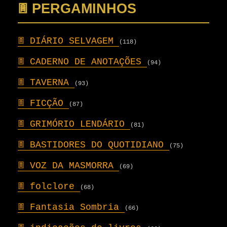
𖣍 PERGAMINHOS
𖣍
DIÁRIO SELVAGEM
(118)
𖣍
CADERNO DE ANOTAÇÕES
(94)
𖣍
TAVERNA
(93)
𖣍
FICÇÃO
(87)
𖣍
GRIMÓRIO LENDÁRIO
(81)
𖣍
BASTIDORES DO QUOTIDIANO
(75)
𖣍
VOZ DA MASMORRA
(69)
𖣍
folclore
(68)
𖣍
Fantasia Sombria
(66)