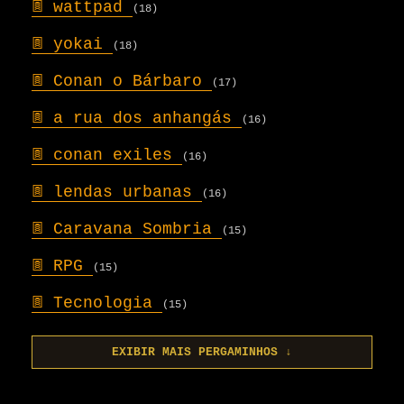
𖣍
wattpad
(18)
𖣍
yokai
(18)
𖣍
Conan o Bárbaro
(17)
𖣍
a rua dos anhangás
(16)
𖣍
conan exiles
(16)
𖣍
lendas urbanas
(16)
𖣍
Caravana Sombria
(15)
𖣍
RPG
(15)
𖣍
Tecnologia
(15)
EXIBIR MAIS PERGAMINHOS ↓