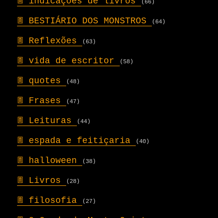
𖣍
indicações de livros
(66)
𖣍
BESTIÁRIO DOS MONSTROS
(64)
𖣍
Reflexões
(63)
𖣍
vida de escritor
(58)
𖣍
quotes
(48)
𖣍
Frases
(47)
𖣍
Leituras
(44)
𖣍
espada e feitiçaria
(40)
𖣍
halloween
(38)
𖣍
Livros
(28)
𖣍
filosofia
(27)