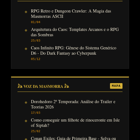
RPG Retro e Dungeon Crawler: A Magia das
Masmorras ASCII
01/04
Arquitetura do Caos: Templates Arcanos e o RPG
das Sombras
25/03
Caos Infinito RPG: Gênese do Sistema Genérico
D6 - Do Dark Fantasy ao Cyberpunk
05/12
𓃦 VOZ DA MASMORRA 𓃦
MAPA
Dorohedoro 2ª Temporada: Análise do Trailer e
Teorias 2026
17/03
Como conseguir um filhote de rinoceronte em Isle
of Siptah?
25/02
Conan Exiles: Guia de Primeira Base - Selva ou