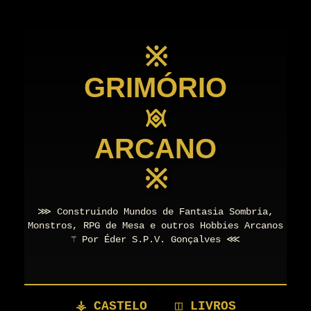
※
GRIMÓRIO
𖥜
ARCANO
※
⋙ Construindo Mundos de Fantasia Sombria,
Monstros, RPG de Mesa e outros Hobbies Arcanos
⚚ Por Éder S.P.V. Gonçalves ⋘
⚶ CASTELO
◫ LIVROS