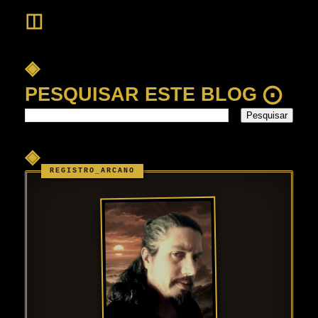
◫
◈
PESQUISAR ESTE BLOG ⨀
◈