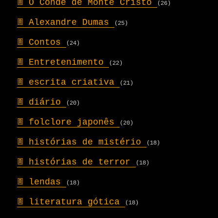
𖣍
O Conde de Monte Cristo
(26)
𖣍
Alexandre Dumas
(25)
𖣍
Contos
(24)
𖣍
Entretenimento
(22)
𖣍
escrita criativa
(21)
𖣍
diário
(20)
𖣍
folclore japonês
(20)
𖣍
histórias de mistério
(18)
𖣍
histórias de terror
(18)
𖣍
lendas
(18)
𖣍
literatura gótica
(18)