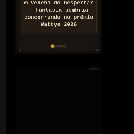
⚠ Conheça Zona de
Barateamento
Populacional do
Arquivo Nix
ANÚNCIO