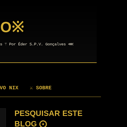
NO
※
os ⚚ Por Éder S.P.V. Gonçalves ⋘
VO NIX
⚔ SOBRE
PESQUISAR ESTE
BLOG ⨀