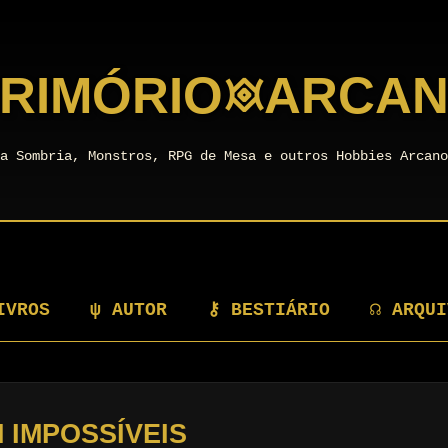
RIMÓRIO
𖥜
ARCA
a Sombria, Monstros, RPG de Mesa e outros Hobbies Arcan
IVROS
ψ AUTOR
⚷ BESTIÁRIO
☊ ARQUI
 IMPOSSÍVEIS