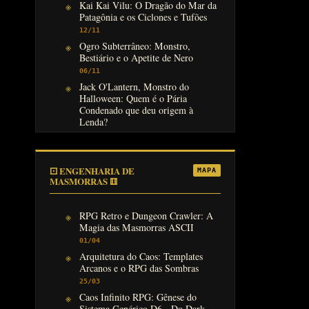
Kai Kai Vilu: O Dragão do Mar da
Patagônia e os Ciclones e Tufões
12/11
Ogro Subterrâneo: Monstro,
Bestiário e o Apetite de Nero
06/11
Jack O'Lantern, Monstro do
Halloween: Quem é o Pária
Condenado que deu origem à
Lenda?
31/10
⚀ ENGENHARIA DE
MAPA
MASMORRAS ⚅
RPG Retro e Dungeon Crawler: A
Magia das Masmorras ASCII
01/04
Arquitetura do Caos: Templates
Arcanos e o RPG das Sombras
25/03
Caos Infinito RPG: Gênese do
Sistema Genérico D6 - Do Dark