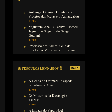
Anhangá: O Guia Definitivo do
Protetor das Matas e o Anhangabaú
04/05
Yaguareté-Abá: O Terrível Homem-
Jaguar e o Segredo do Sangue
Guarani
17/04
Procissão das Almas: Guia de
Folclore + Mini-Game de Terror
08/04
𓆣 TESOUROS LENDÁRIOS 𓆣
MAPA
A Lenda da Onimaru: a espada
ceifadora de Onis
17/06
Os Mistérios da Kusanagi no
Tsurugi
05/06
A Espada do Papai Noel