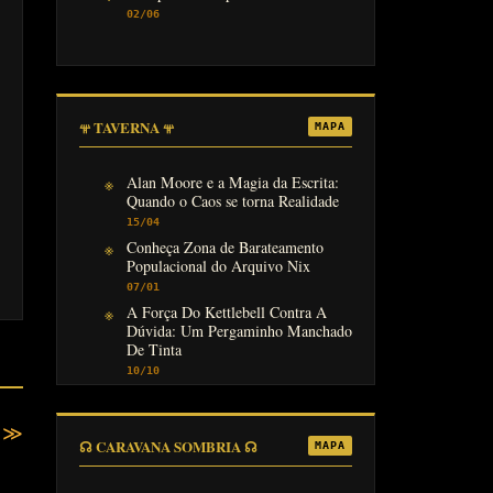
02/06
𖥬 TAVERNA 𖥬
MAPA
Alan Moore e a Magia da Escrita:
Quando o Caos se torna Realidade
15/04
Conheça Zona de Barateamento
Populacional do Arquivo Nix
07/01
A Força Do Kettlebell Contra A
Dúvida: Um Pergaminho Manchado
De Tinta
10/10
 ≫
☊ CARAVANA SOMBRIA ☊
MAPA