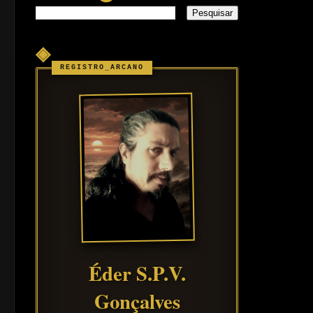
◈
Éder S.P.V.
Gonçalves