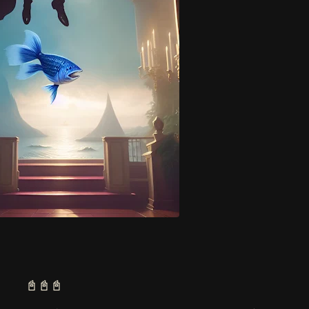
📓
📓
📓