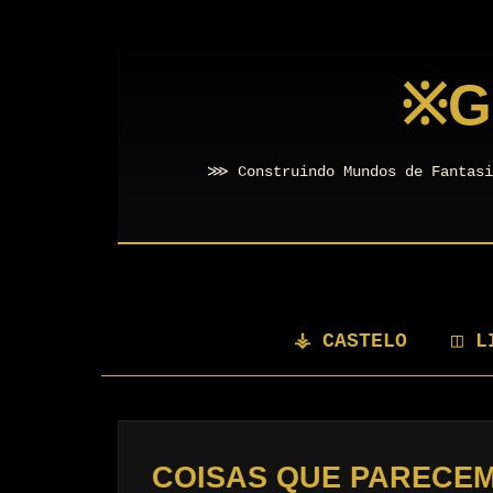
※
G
⋙ Construindo Mundos de Fantasi
⚶ CASTELO
◫ L
COISAS QUE PARECEM