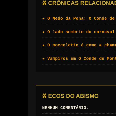
𖤙 CRÔNICAS RELACIONA
★ O Medo da Pena: O Conde de
★ O lado sombrio do carnaval
★ O moccoletto é como a cham
★ Vampiros em O Conde de Mon
𖤙 ECOS DO ABISMO
NENHUM COMENTÁRIO: