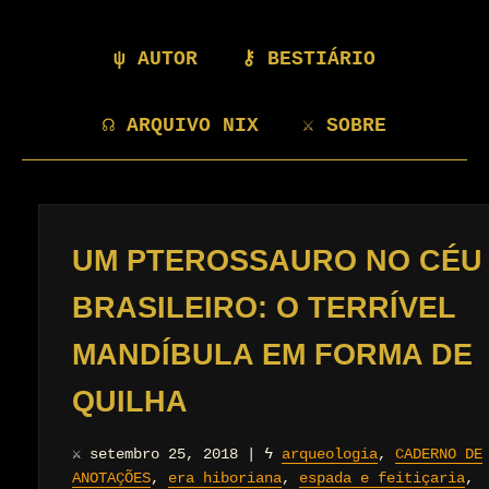
ψ AUTOR
⚷ BESTIÁRIO
☊ ARQUIVO NIX
⚔ SOBRE
UM PTEROSSAURO NO CÉU
BRASILEIRO: O TERRÍVEL
MANDÍBULA EM FORMA DE
QUILHA
⚔
setembro 25, 2018
|
ϟ
arqueologia
,
CADERNO DE
ANOTAÇÕES
,
era hiboriana
,
espada e feitiçaria
,