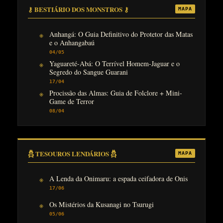
⚷ BESTIÁRIO DOS MONSTROS ⚷
MAPA
Anhangá: O Guia Definitivo do Protetor das Matas
e o Anhangabaú
04/05
Yaguareté-Abá: O Terrível Homem-Jaguar e o
Segredo do Sangue Guarani
17/04
Procissão das Almas: Guia de Folclore + Mini-
Game de Terror
08/04
𓆣 TESOUROS LENDÁRIOS 𓆣
MAPA
A Lenda da Onimaru: a espada ceifadora de Onis
17/06
Os Mistérios da Kusanagi no Tsurugi
05/06