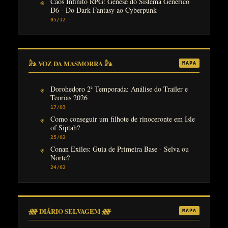
Caos Infinito RPG: Gênese do Sistema Genérico
D6 - Do Dark Fantasy ao Cyberpunk
05/12
𓃦 VOZ DA MASMORRA 𓃦
MAPA
Dorohedoro 2ª Temporada: Análise do Trailer e
Teorias 2026
17/03
Como conseguir um filhote de rinoceronte em Isle
of Siptah?
25/02
Conan Exiles: Guia de Primeira Base - Selva ou
Norte?
24/02
ᚏ DIÁRIO SELVAGEM ᚏ
MAPA