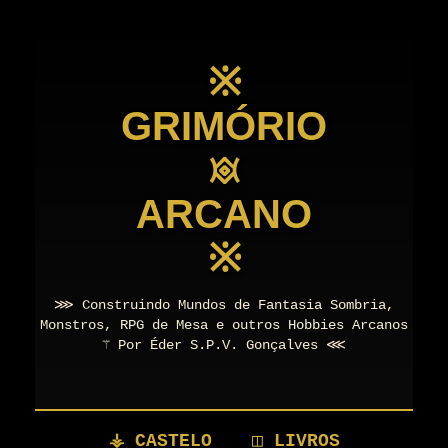
※
GRIMÓRIO
𖥜
ARCANO
※
⋙ Construindo Mundos de Fantasia Sombria,
Monstros, RPG de Mesa e outros Hobbies Arcanos
⚚ Por Éder S.P.V. Gonçalves ⋘
⚶ CASTELO
◫ LIVROS