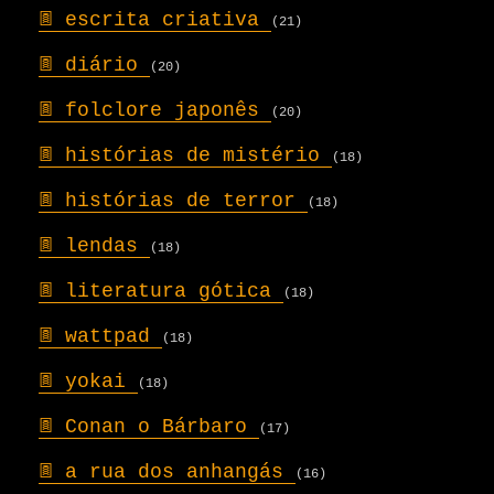
𖣍
escrita criativa
(21)
𖣍
diário
(20)
𖣍
folclore japonês
(20)
𖣍
histórias de mistério
(18)
𖣍
histórias de terror
(18)
𖣍
lendas
(18)
𖣍
literatura gótica
(18)
𖣍
wattpad
(18)
𖣍
yokai
(18)
𖣍
Conan o Bárbaro
(17)
𖣍
a rua dos anhangás
(16)