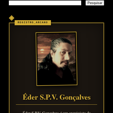
◈
Éder S.P.V. Gonçalves
Éder S.P.V. Gonçalves é um arquivista de