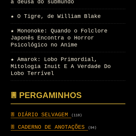
a deusa do submundo
★
O Tigre, de William Blake
★
Mononoke: Quando o Folclore
Japonês Encontra o Horror
Psicológico no Anime
★
Amarok: Lobo Primordial,
Mitologia Inuit E A Verdade Do
Lobo Terrível
𖣍 PERGAMINHOS
𖣍
DIÁRIO SELVAGEM
(118)
𖣍
CADERNO DE ANOTAÇÕES
(94)