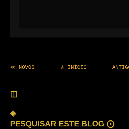
≪ NOVOS
⚶ INÍCIO
ANTI
◫
◈
PESQUISAR ESTE BLOG ⨀