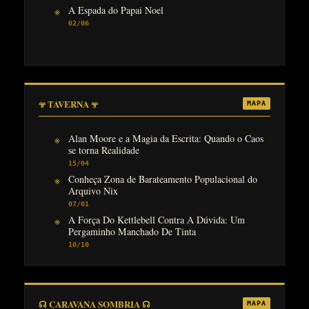
A Espada do Papai Noel
02/06
𖥬 TAVERNA 𖥬
MAPA
Alan Moore e a Magia da Escrita: Quando o Caos
se torna Realidade
15/04
Conheça Zona de Barateamento Populacional do
Arquivo Nix
07/01
A Força Do Kettlebell Contra A Dúvida: Um
Pergaminho Manchado De Tinta
10/10
☊ CARAVANA SOMBRIA ☊
MAPA