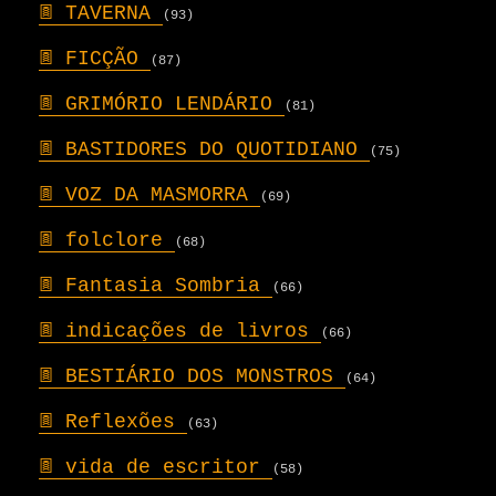
𖣍
TAVERNA
(93)
𖣍
FICÇÃO
(87)
𖣍
GRIMÓRIO LENDÁRIO
(81)
𖣍
BASTIDORES DO QUOTIDIANO
(75)
𖣍
VOZ DA MASMORRA
(69)
𖣍
folclore
(68)
𖣍
Fantasia Sombria
(66)
𖣍
indicações de livros
(66)
𖣍
BESTIÁRIO DOS MONSTROS
(64)
𖣍
Reflexões
(63)
𖣍
vida de escritor
(58)