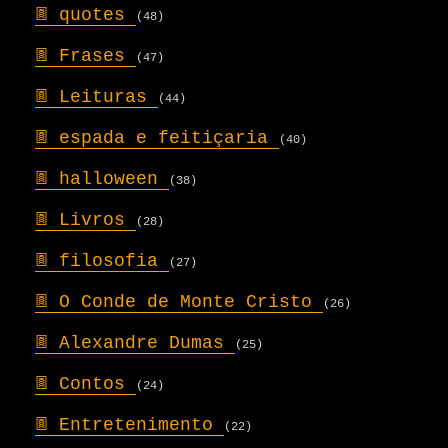
𖣍
quotes
(48)
𖣍
Frases
(47)
𖣍
Leituras
(44)
𖣍
espada e feitiçaria
(40)
𖣍
halloween
(38)
𖣍
Livros
(28)
𖣍
filosofia
(27)
𖣍
O Conde de Monte Cristo
(26)
𖣍
Alexandre Dumas
(25)
𖣍
Contos
(24)
𖣍
Entretenimento
(22)