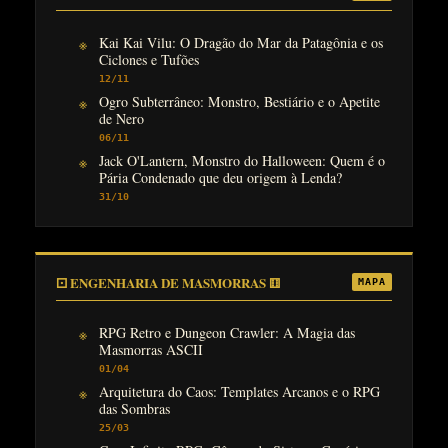
Kai Kai Vilu: O Dragão do Mar da Patagônia e os
Ciclones e Tufões
12/11
Ogro Subterrâneo: Monstro, Bestiário e o Apetite
de Nero
06/11
Jack O'Lantern, Monstro do Halloween: Quem é o
Pária Condenado que deu origem à Lenda?
31/10
⚀ ENGENHARIA DE MASMORRAS ⚅
MAPA
RPG Retro e Dungeon Crawler: A Magia das
Masmorras ASCII
01/04
Arquitetura do Caos: Templates Arcanos e o RPG
das Sombras
25/03