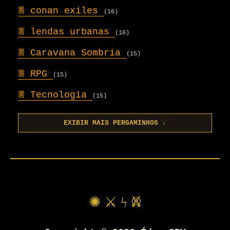
𖣍
conan exiles
(16)
𖣍
lendas urbanas
(16)
𖣍
Caravana Sombria
(15)
𖣍
RPG
(15)
𖣍
Tecnologia
(15)
EXIBIR MAIS PERGAMINHOS ↓
✺ ⚔ ϟ 𖤙