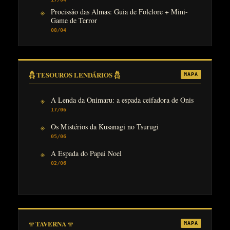
Procissão das Almas: Guia de Folclore + Mini-
Game de Terror
08/04
𓆣 TESOUROS LENDÁRIOS 𓆣
MAPA
A Lenda da Onimaru: a espada ceifadora de Onis
17/06
Os Mistérios da Kusanagi no Tsurugi
05/06
A Espada do Papai Noel
02/06
𖥬 TAVERNA 𖥬
MAPA