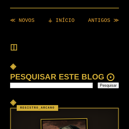
≪ NOVOS
⚶ INÍCIO
ANTIGOS ≫
◫
◈
PESQUISAR ESTE BLOG ⨀
◈