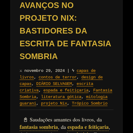
AVANÇOS NO
PROJETO NIX:
BASTIDORES DA
ESCRITA DE FANTASIA
SOMBRIA
⚔
novembro 29, 2024
|
ϟ
capas de
livros
,
contos de terror
,
design de
capas
,
DIÁRIO SELVAGEM
,
escrita
criativa
,
espada e feitiçaria
,
Fantasia
Sombria
,
literatura gótica
,
mitologia
guarani
,
projeto Nix
,
Trópico Sombrio
📓 Saudações amantes dos livros, da
fantasia sombria
espada e feitiçaria
, da
,