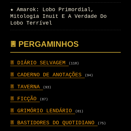
★
Amarok: Lobo Primordial,
Mitologia Inuit E A Verdade Do
Lobo Terrível
𖣍 PERGAMINHOS
𖣍
DIÁRIO SELVAGEM
(118)
𖣍
CADERNO DE ANOTAÇÕES
(94)
𖣍
TAVERNA
(93)
𖣍
FICÇÃO
(87)
𖣍
GRIMÓRIO LENDÁRIO
(81)
𖣍
BASTIDORES DO QUOTIDIANO
(75)