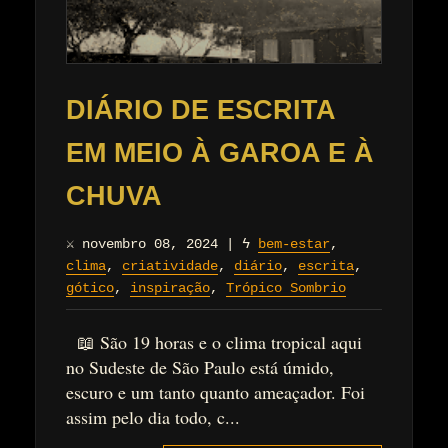
DIÁRIO DE ESCRITA
EM MEIO À GAROA E À
CHUVA
⚔
novembro 08, 2024
|
ϟ
bem-estar
,
clima
,
criatividade
,
diário
,
escrita
,
gótico
,
inspiração
,
Trópico Sombrio
📖 São 19 horas e o clima tropical aqui
no Sudeste de São Paulo está úmido,
escuro e um tanto quanto ameaçador. Foi
assim pelo dia todo, c...