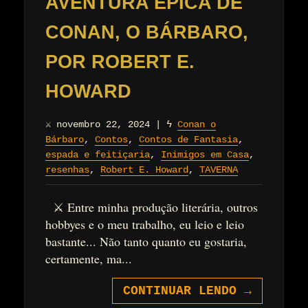
AVENTURA ÉPICA DE
CONAN, O BÁRBARO,
POR ROBERT E.
HOWARD
⚔
novembro 22, 2024
|
ϟ
Conan o
Bárbaro
,
Contos
,
Contos de Fantasia
,
espada e feitiçaria
,
Inimigos em Casa
,
resenhas
,
Robert E. Howard
,
TAVERNA
⚔ Entre minha produção literária, outros
hobbyes e o meu trabalho, eu leio e leio
bastante... Não tanto quanto eu gostaria,
certamente, ma...
CONTINUAR LENDO
→