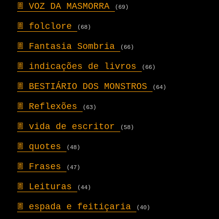
𖣍
VOZ DA MASMORRA
(69)
𖣍
folclore
(68)
𖣍
Fantasia Sombria
(66)
𖣍
indicações de livros
(66)
𖣍
BESTIÁRIO DOS MONSTROS
(64)
𖣍
Reflexões
(63)
𖣍
vida de escritor
(58)
𖣍
quotes
(48)
𖣍
Frases
(47)
𖣍
Leituras
(44)
𖣍
espada e feitiçaria
(40)