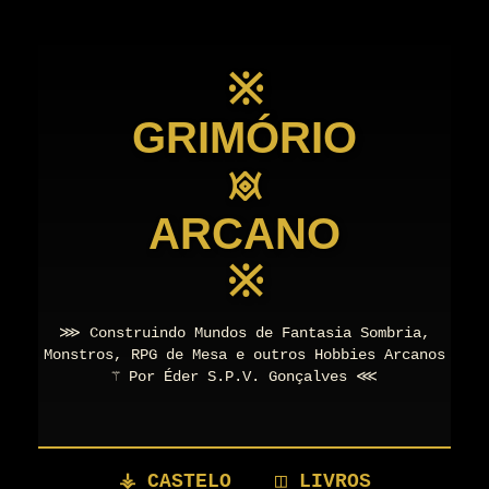
※
GRIMÓRIO
𖥜
ARCANO
※
⋙ Construindo Mundos de Fantasia Sombria,
Monstros, RPG de Mesa e outros Hobbies Arcanos
⚚ Por Éder S.P.V. Gonçalves ⋘
⚶ CASTELO
◫ LIVROS