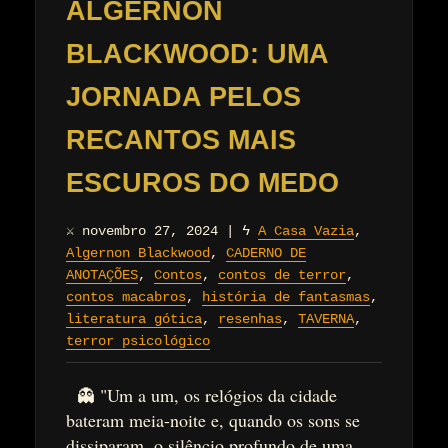
ALGERNON
BLACKWOOD: UMA
JORNADA PELOS
RECANTOS MAIS
ESCUROS DO MEDO
⚔
novembro 27, 2024
|
ϟ
A Casa Vazia
,
Algernon Blackwood
,
CADERNO DE
ANOTAÇÕES
,
Contos
,
contos de terror
,
contos macabros
,
história de fantasmas
,
literatura gótica
,
resenhas
,
TAVERNA
,
terror psicológico
👻 "Um a um, os relógios da cidade
bateram meia-noite e, quando os sons se
dissiparam, o silêncio profundo de uma