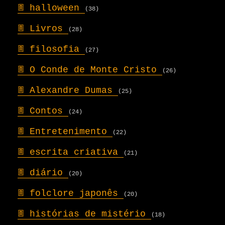
𖣍
halloween
(38)
𖣍
Livros
(28)
𖣍
filosofia
(27)
𖣍
O Conde de Monte Cristo
(26)
𖣍
Alexandre Dumas
(25)
𖣍
Contos
(24)
𖣍
Entretenimento
(22)
𖣍
escrita criativa
(21)
𖣍
diário
(20)
𖣍
folclore japonês
(20)
𖣍
histórias de mistério
(18)