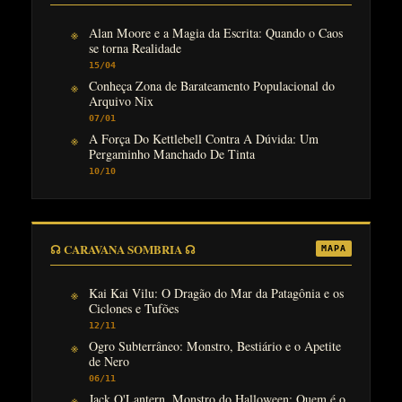
Alan Moore e a Magia da Escrita: Quando o Caos
se torna Realidade
15/04
Conheça Zona de Barateamento Populacional do
Arquivo Nix
07/01
A Força Do Kettlebell Contra A Dúvida: Um
Pergaminho Manchado De Tinta
10/10
☊ CARAVANA SOMBRIA ☊
MAPA
Kai Kai Vilu: O Dragão do Mar da Patagônia e os
Ciclones e Tufões
12/11
Ogro Subterrâneo: Monstro, Bestiário e o Apetite
de Nero
06/11
Jack O'Lantern, Monstro do Halloween: Quem é o