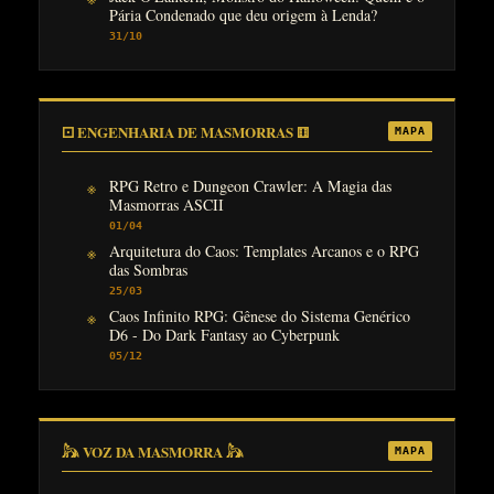
Pária Condenado que deu origem à Lenda?
31/10
⚀ ENGENHARIA DE MASMORRAS ⚅
MAPA
RPG Retro e Dungeon Crawler: A Magia das
Masmorras ASCII
01/04
Arquitetura do Caos: Templates Arcanos e o RPG
das Sombras
25/03
Caos Infinito RPG: Gênese do Sistema Genérico
D6 - Do Dark Fantasy ao Cyberpunk
05/12
𓃦 VOZ DA MASMORRA 𓃦
MAPA