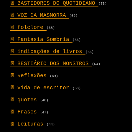
𖣍
BASTIDORES DO QUOTIDIANO
(75)
𖣍
VOZ DA MASMORRA
(69)
𖣍
folclore
(68)
𖣍
Fantasia Sombria
(66)
𖣍
indicações de livros
(66)
𖣍
BESTIÁRIO DOS MONSTROS
(64)
𖣍
Reflexões
(63)
𖣍
vida de escritor
(58)
𖣍
quotes
(48)
𖣍
Frases
(47)
𖣍
Leituras
(44)