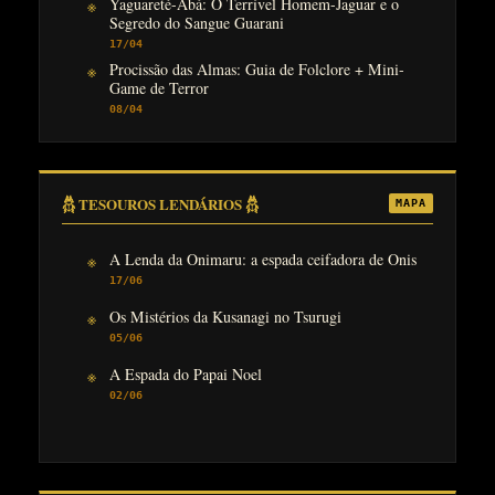
Yaguareté-Abá: O Terrível Homem-Jaguar e o
Segredo do Sangue Guarani
17/04
Procissão das Almas: Guia de Folclore + Mini-
Game de Terror
08/04
𓆣 TESOUROS LENDÁRIOS 𓆣
MAPA
A Lenda da Onimaru: a espada ceifadora de Onis
17/06
Os Mistérios da Kusanagi no Tsurugi
05/06
A Espada do Papai Noel
02/06