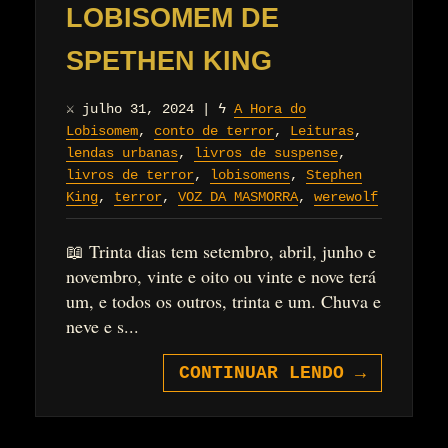
LOBISOMEM DE
SPETHEN KING
⚔
julho 31, 2024
|
ϟ
A Hora do
Lobisomem
,
conto de terror
,
Leituras
,
lendas urbanas
,
livros de suspense
,
livros de terror
,
lobisomens
,
Stephen
King
,
terror
,
VOZ DA MASMORRA
,
werewolf
📖 Trinta dias tem setembro, abril, junho e
novembro, vinte e oito ou vinte e nove terá
um, e todos os outros, trinta e um. Chuva e
neve e s...
CONTINUAR LENDO
→