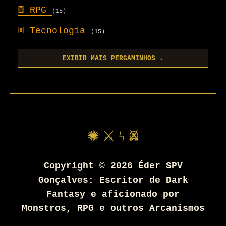
𖣍
RPG
(15)
𖣍
Tecnologia
(15)
EXIBIR MAIS PERGAMINHOS ↓
✺ ⚔ ϟ 𖤙
Copyright ©
2026
Éder SPV
Gonçalves: Escritor de Dark
Fantasy e aficionado por
Monstros, RPG e outros Arcanismos