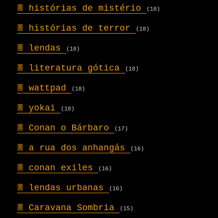
𖣍
histórias de mistério
(18)
𖣍
histórias de terror
(18)
𖣍
lendas
(18)
𖣍
literatura gótica
(18)
𖣍
wattpad
(18)
𖣍
yokai
(18)
𖣍
Conan o Bárbaro
(17)
𖣍
a rua dos anhangás
(16)
𖣍
conan exiles
(16)
𖣍
lendas urbanas
(16)
𖣍
Caravana Sombria
(15)