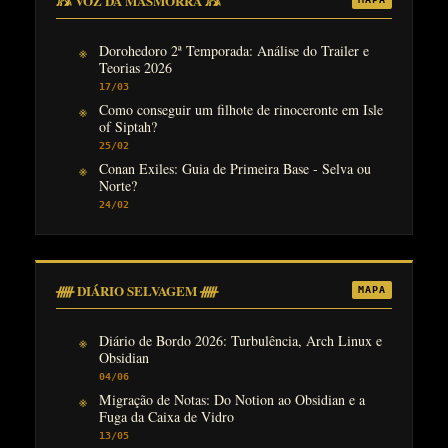
𓃦 VOZ DA MASMORRA 𓃦
Dorohedoro 2ª Temporada: Análise do Trailer e
Teorias 2026
17/03
Como conseguir um filhote de rinoceronte em Isle
of Siptah?
25/02
Conan Exiles: Guia de Primeira Base - Selva ou
Norte?
24/02
ᚏ DIÁRIO SELVAGEM ᚏ
MAPA
Diário de Bordo 2026: Turbulência, Arch Linux e
Obsidian
04/06
Migração de Notas: Do Notion ao Obsidian e a
Fuga da Caixa de Vidro
13/05