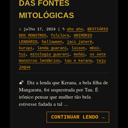
DAS FONTES
MITOLÓGICAS
⚔
julho 17, 2024
|
ϟ
aho aho
,
BESTIÁRIO
DOS MONSTROS
,
folclore
,
GRIMÓRIO
LENDÁRIO
,
halloween
,
jaci jaterê
,
kurupi
,
lenda guarani
,
luison
,
mboi-
tui
,
mitologia guarani
,
moñái
,
os sete
monstros lendários
,
tau e kerana
,
teju
jagua
🌠 Diz a lenda que Kerana, a bela filha de
Mangaratu, foi sequestrada por Tau. É
irônico pensar que mulher tão bela
estivesse fadada a tal ...
CONTINUAR LENDO
→