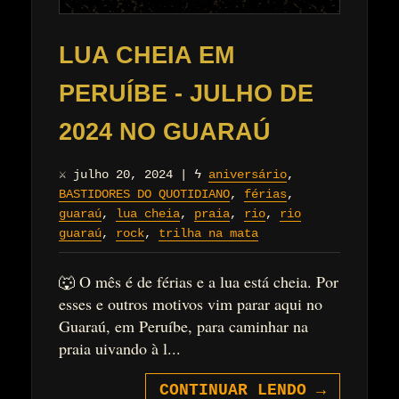
LUA CHEIA EM
PERUÍBE - JULHO DE
2024 NO GUARAÚ
⚔
julho 20, 2024
|
ϟ
aniversário
,
BASTIDORES DO QUOTIDIANO
,
férias
,
guaraú
,
lua cheia
,
praia
,
rio
,
rio
guaraú
,
rock
,
trilha na mata
🐺 O mês é de férias e a lua está cheia. Por
esses e outros motivos vim parar aqui no
Guaraú, em Peruíbe, para caminhar na
praia uivando à l...
CONTINUAR LENDO
→