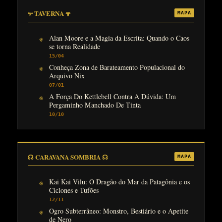
𖥬 TAVERNA 𖥬
MAPA
Alan Moore e a Magia da Escrita: Quando o Caos
se torna Realidade
15/04
Conheça Zona de Barateamento Populacional do
Arquivo Nix
07/01
A Força Do Kettlebell Contra A Dúvida: Um
Pergaminho Manchado De Tinta
10/10
☊ CARAVANA SOMBRIA ☊
MAPA
Kai Kai Vilu: O Dragão do Mar da Patagônia e os
Ciclones e Tufões
12/11
Ogro Subterrâneo: Monstro, Bestiário e o Apetite
de Nero