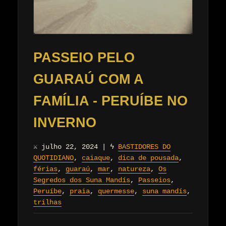
PASSEIO PELO
GUARAÚ COM A
FAMÍLIA - PERUÍBE NO
INVERNO
⚔
julho 22, 2024
|
ϟ
BASTIDORES DO
QUOTIDIANO
,
caiaque
,
dica de pousada
,
férias
,
guaraú
,
mar
,
natureza
,
Os
Segredos dos Suna Mandís
,
Passeios
,
Peruíbe
,
praia
,
quermesse
,
suna mandís
,
trilhas