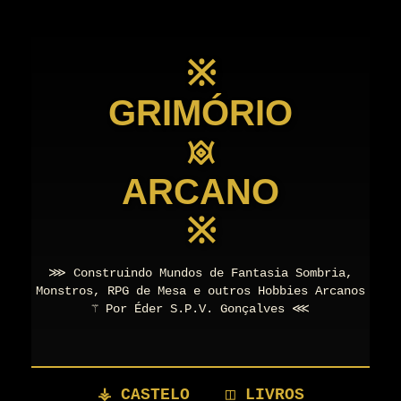
※
GRIMÓRIO
𖥜
ARCANO
※
⋙ Construindo Mundos de Fantasia Sombria,
Monstros, RPG de Mesa e outros Hobbies Arcanos
⚚ Por Éder S.P.V. Gonçalves ⋘
⚶ CASTELO
◫ LIVROS