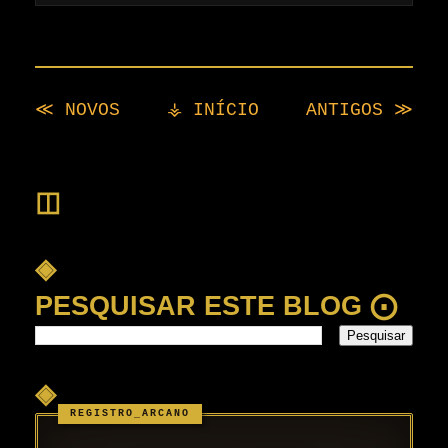
≪ NOVOS
⚶ INÍCIO
ANTIGOS ≫
◫
◈
PESQUISAR ESTE BLOG ⨀
◈