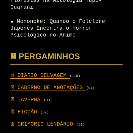
Florestas na Mitologia Tupi-
Guarani
★
Mononoke: Quando o Folclore
Japonês Encontra o Horror
Psicológico no Anime
𖣍 PERGAMINHOS
𖣍
DIÁRIO SELVAGEM
(118)
𖣍
CADERNO DE ANOTAÇÕES
(94)
𖣍
TAVERNA
(93)
𖣍
FICÇÃO
(87)
𖣍
GRIMÓRIO LENDÁRIO
(81)