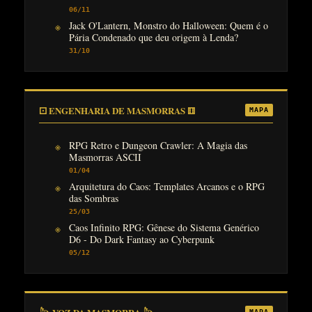
06/11
Jack O'Lantern, Monstro do Halloween: Quem é o
Pária Condenado que deu origem à Lenda?
31/10
⚀ ENGENHARIA DE MASMORRAS ⚅
MAPA
RPG Retro e Dungeon Crawler: A Magia das
Masmorras ASCII
01/04
Arquitetura do Caos: Templates Arcanos e o RPG
das Sombras
25/03
Caos Infinito RPG: Gênese do Sistema Genérico
D6 - Do Dark Fantasy ao Cyberpunk
05/12
MAPA