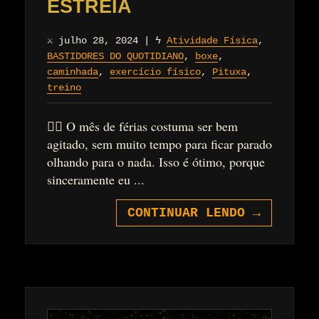
ESTREIA
⚔
julho 28, 2024
|
ϟ
Atividade Física
,
BASTIDORES DO QUOTIDIANO
,
boxe
,
caminhada
,
exercício físico
,
Pituxa
,
treino
🏋️‍♂️ O mês de férias costuma ser bem
agitado, sem muito tempo para ficar parado
olhando para o nada. Isso é ótimo, porque
sinceramente eu ...
CONTINUAR LENDO
→