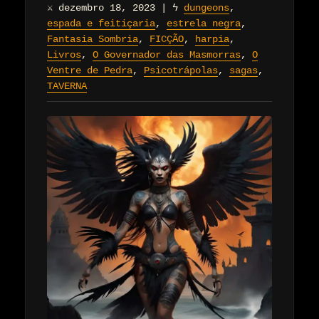
⚔
dezembro 18, 2023
|
ϟ
dungeons
,
espada e feitiçaria
,
estrela negra
,
Fantasia Sombria
,
FICÇÃO
,
harpia
,
Livros
,
O Governador das Masmorras
,
O
Ventre de Pedra
,
Psicotrápolas
,
sagas
,
TAVERNA