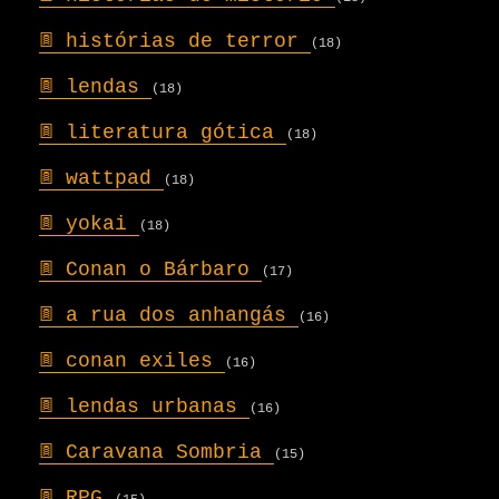
𖣍
histórias de terror
(18)
𖣍
lendas
(18)
𖣍
literatura gótica
(18)
𖣍
wattpad
(18)
𖣍
yokai
(18)
𖣍
Conan o Bárbaro
(17)
𖣍
a rua dos anhangás
(16)
𖣍
conan exiles
(16)
𖣍
lendas urbanas
(16)
𖣍
Caravana Sombria
(15)
𖣍
RPG