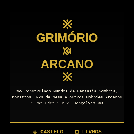
※
GRIMÓRIO
𖥜
ARCANO
※
⋙ Construindo Mundos de Fantasia Sombria,
Monstros, RPG de Mesa e outros Hobbies Arcanos
⚚ Por Éder S.P.V. Gonçalves ⋘
⚶ CASTELO
◫ LIVROS