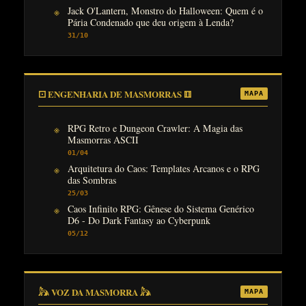
Jack O'Lantern, Monstro do Halloween: Quem é o
Pária Condenado que deu origem à Lenda?
31/10
⚀ ENGENHARIA DE MASMORRAS ⚅
MAPA
RPG Retro e Dungeon Crawler: A Magia das
Masmorras ASCII
01/04
Arquitetura do Caos: Templates Arcanos e o RPG
das Sombras
25/03
Caos Infinito RPG: Gênese do Sistema Genérico
D6 - Do Dark Fantasy ao Cyberpunk
05/12
𓃦 VOZ DA MASMORRA 𓃦
MAPA