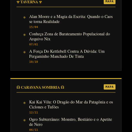
𖥬 TAVERNA 𖥬
MAPA
Alan Moore e a Magia da Escrita: Quando o Caos
se torna Realidade
15/04
Conheça Zona de Barateamento Populacional do
Arquivo Nix
07/01
A Força Do Kettlebell Contra A Dúvida: Um
Pergaminho Manchado De Tinta
10/10
☊ CARAVANA SOMBRIA ☊
MAPA
Kai Kai Vilu: O Dragão do Mar da Patagônia e os
Ciclones e Tufões
12/11
Ogro Subterrâneo: Monstro, Bestiário e o Apetite
de Nero
06/11