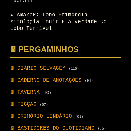
Guarani
★
Amarok: Lobo Primordial,
Mitologia Inuit E A Verdade Do
Lobo Terrível
𖣍 PERGAMINHOS
𖣍
DIÁRIO SELVAGEM
(118)
𖣍
CADERNO DE ANOTAÇÕES
(94)
𖣍
TAVERNA
(93)
𖣍
FICÇÃO
(87)
𖣍
GRIMÓRIO LENDÁRIO
(81)
𖣍
BASTIDORES DO QUOTIDIANO
(75)