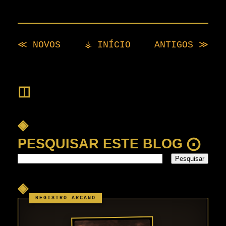
≪ NOVOS
⚶ INÍCIO
ANTIGOS ≫
◫
◈
PESQUISAR ESTE BLOG ⨀
◈