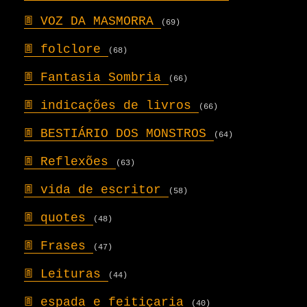
𖣍
VOZ DA MASMORRA
(69)
𖣍
folclore
(68)
𖣍
Fantasia Sombria
(66)
𖣍
indicações de livros
(66)
𖣍
BESTIÁRIO DOS MONSTROS
(64)
𖣍
Reflexões
(63)
𖣍
vida de escritor
(58)
𖣍
quotes
(48)
𖣍
Frases
(47)
𖣍
Leituras
(44)
𖣍
espada e feitiçaria
(40)