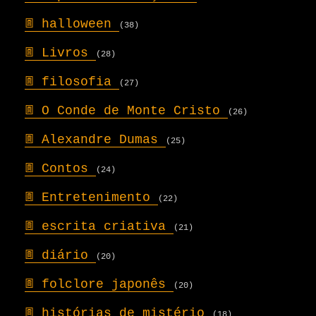
𖣍
halloween
(38)
𖣍
Livros
(28)
𖣍
filosofia
(27)
𖣍
O Conde de Monte Cristo
(26)
𖣍
Alexandre Dumas
(25)
𖣍
Contos
(24)
𖣍
Entretenimento
(22)
𖣍
escrita criativa
(21)
𖣍
diário
(20)
𖣍
folclore japonês
(20)
𖣍
histórias de mistério
(18)