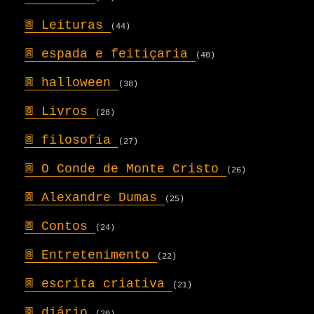
𖣍
Leituras
(44)
𖣍
espada e feitiçaria
(40)
𖣍
halloween
(38)
𖣍
Livros
(28)
𖣍
filosofia
(27)
𖣍
O Conde de Monte Cristo
(26)
𖣍
Alexandre Dumas
(25)
𖣍
Contos
(24)
𖣍
Entretenimento
(22)
𖣍
escrita criativa
(21)
𖣍
diário