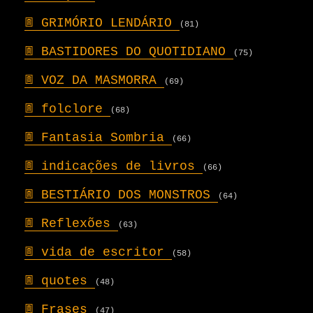
𖣍
GRIMÓRIO LENDÁRIO
(81)
𖣍
BASTIDORES DO QUOTIDIANO
(75)
𖣍
VOZ DA MASMORRA
(69)
𖣍
folclore
(68)
𖣍
Fantasia Sombria
(66)
𖣍
indicações de livros
(66)
𖣍
BESTIÁRIO DOS MONSTROS
(64)
𖣍
Reflexões
(63)
𖣍
vida de escritor
(58)
𖣍
quotes
(48)
𖣍
Frases
(47)