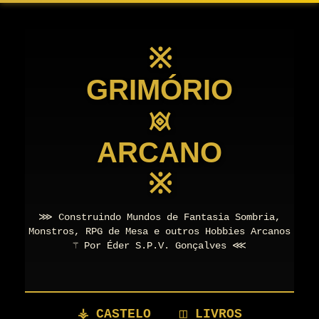
※
GRIMÓRIO
𖥜
ARCANO
※
⋙ Construindo Mundos de Fantasia Sombria,
Monstros, RPG de Mesa e outros Hobbies Arcanos
⚚ Por Éder S.P.V. Gonçalves ⋘
⚶ CASTELO
◫ LIVROS