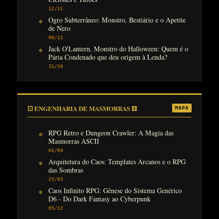
12/11
Ogro Subterrâneo: Monstro, Bestiário e o Apetite
de Nero
06/11
Jack O'Lantern, Monstro do Halloween: Quem é o
Pária Condenado que deu origem à Lenda?
31/10
⚀ ENGENHARIA DE MASMORRAS ⚅
MAPA
RPG Retro e Dungeon Crawler: A Magia das
Masmorras ASCII
01/04
Arquitetura do Caos: Templates Arcanos e o RPG
das Sombras
25/03
Caos Infinito RPG: Gênese do Sistema Genérico
D6 - Do Dark Fantasy ao Cyberpunk
05/12