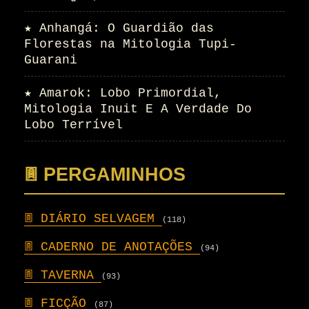
★
Anhangá: O Guardião das
Florestas na Mitologia Tupi-
Guarani
★
Amarok: Lobo Primordial,
Mitologia Inuit E A Verdade Do
Lobo Terrível
𖣍 PERGAMINHOS
𖣍
DIÁRIO SELVAGEM
(118)
𖣍
CADERNO DE ANOTAÇÕES
(94)
𖣍
TAVERNA
(93)
𖣍
FICÇÃO
(87)