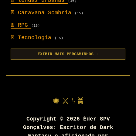
𖣍
lendas urbanas
(16)
𖣍
Caravana Sombria
(15)
𖣍
RPG
(15)
𖣍
Tecnologia
(15)
EXIBIR MAIS PERGAMINHOS ↓
✺ ⚔ ϟ 𖤙
Copyright ©
2026
Éder SPV
Gonçalves: Escritor de Dark