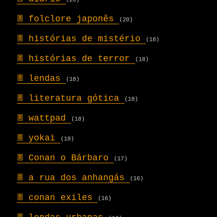
(20)
𖣍
folclore japonês
(20)
𖣍
histórias de mistério
(18)
𖣍
histórias de terror
(18)
𖣍
lendas
(18)
𖣍
literatura gótica
(18)
𖣍
wattpad
(18)
𖣍
yokai
(18)
𖣍
Conan o Bárbaro
(17)
𖣍
a rua dos anhangás
(16)
𖣍
conan exiles
(16)