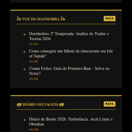
𓃦 VOZ DA MASMORRA 𓃦
MAPA
Dorohedoro 2ª Temporada: Análise do Trailer e
Teorias 2026
17/03
Como conseguir um filhote de rinoceronte em Isle
of Siptah?
25/02
Conan Exiles: Guia de Primeira Base - Selva ou
Norte?
24/02
ᚏ DIÁRIO SELVAGEM ᚏ
MAPA
Diário de Bordo 2026: Turbulência, Arch Linux e
Obsidian
04/06