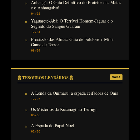
Anhangá: O Guia Definitivo do Protetor das Matas
e o Anhangabaú
04/05
Yaguareté-Abá: O Terrível Homem-Jaguar e o
Segredo do Sangue Guarani
17/04
Procissão das Almas: Guia de Folclore + Mini-
Game de Terror
08/04
𓆣 TESOUROS LENDÁRIOS 𓆣
MAPA
A Lenda da Onimaru: a espada ceifadora de Onis
17/06
Os Mistérios da Kusanagi no Tsurugi
05/06
A Espada do Papai Noel
02/06