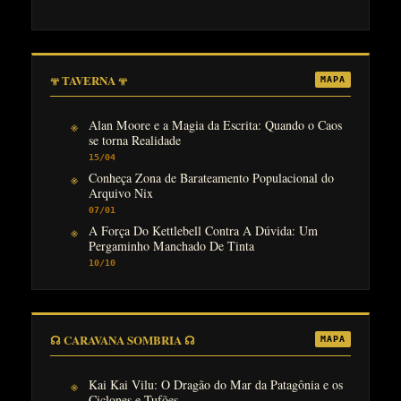
𖥬 TAVERNA 𖥬
MAPA
Alan Moore e a Magia da Escrita: Quando o Caos
se torna Realidade
15/04
Conheça Zona de Barateamento Populacional do
Arquivo Nix
07/01
A Força Do Kettlebell Contra A Dúvida: Um
Pergaminho Manchado De Tinta
10/10
☊ CARAVANA SOMBRIA ☊
MAPA
Kai Kai Vilu: O Dragão do Mar da Patagônia e os
Ciclones e Tufões