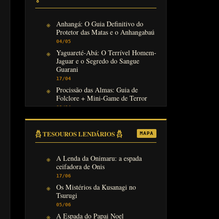
Anhangá: O Guia Definitivo do
Protetor das Matas e o Anhangabaú
04/05
Yaguareté-Abá: O Terrível Homem-
Jaguar e o Segredo do Sangue
Guarani
17/04
Procissão das Almas: Guia de
Folclore + Mini-Game de Terror
08/04
𓆣 TESOUROS LENDÁRIOS 𓆣
MAPA
A Lenda da Onimaru: a espada
ceifadora de Onis
17/06
Os Mistérios da Kusanagi no
Tsurugi
05/06
A Espada do Papai Noel