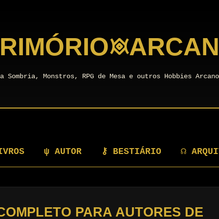
RIMÓRIO
𖥜
ARCA
a Sombria, Monstros, RPG de Mesa e outros Hobbies Arcan
IVROS
ψ AUTOR
⚷ BESTIÁRIO
☊ ARQUI
A COMPLETO PARA AUTORES DE