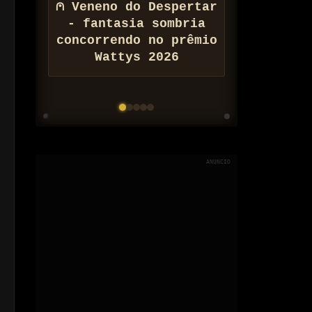
⚠ Conheça Zona de
Barateamento
Populacional do
Arquivo Nix
ANÚNCIO