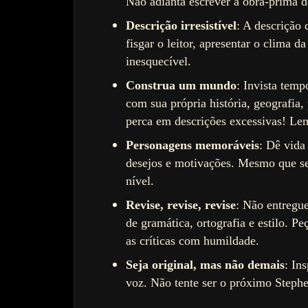
Não adianta escrever a obra-prima 
Descrição irresistível
: A descrição 
fisgar o leitor, apresentar o clima 
inesquecível.
Construa um mundo
: Invista tem
com sua própria história, geografia, 
perca em descrições excessivas! Lem
Personagens memoráveis
: Dê vida
desejos e motivações. Mesmo que s
nível.
Revise, revise, revise
: Não entregue
de gramática, ortografia e estilo. 
as críticas com humildade.
Seja original, mas não demais
: In
voz. Não tente ser o próximo Steph