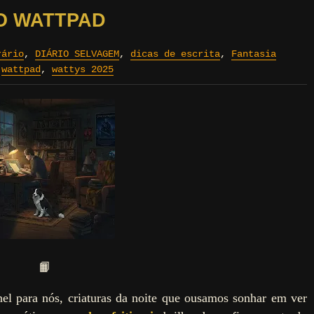
O WATTPAD
rário
,
DIÁRIO SELVAGEM
,
dicas de escrita
,
Fantasia
,
wattpad
,
wattys 2025
📙
l para nós, criaturas da noite que ousamos sonhar em ver