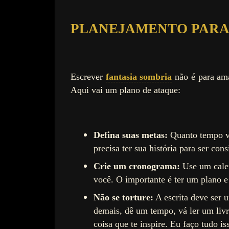
PLANEJAMENTO PARA
Escrever
fantasia sombria
não é para ama
Aqui vai um plano de ataque:
Defina suas metas:
Quanto tempo vo
precisa ter sua história para ser co
Crie um cronograma:
Use um calen
você. O importante é ter um plano e 
Não se torture:
A escrita deve ser u
demais, dê um tempo, vá ler um livro
coisa que te inspire. Eu faço tudo is