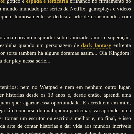
ror
gótico e
espada e feitiçaria
brilhando no firmamento do
 mundo inundado por séries da Netflix, gameplays e vídeos
a quem teimosamente se dedica à arte de criar mundos com
rama coreano inspirador sobre amizade, amor e superação,
a espinha quando um personagem de
dark fantasy
enfrenta
. Por sorte também há alguns doramas assim... Olá Kingdom!
 dar play nessa série...
terários; nem no Wattpad e nem em nenhum outro lugar.
er histórias desde os 13 anos e, desde então, aprendi uma
 quem quer agarrar essa oportunidade. E acreditem em mim,
 lá o concurso do qual queira participar, vai aprender uma
er tornar um escritor ou escritora melhor e, no final, é isso
da arte de contar histórias e dar vida aos mundos incríveis
 neste oceano cósmico de sonhos e pesadelos da sua mente.