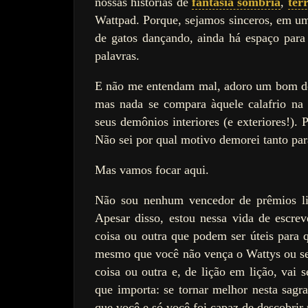
nossas histórias de
fantasia sombria
,
ter
Wattpad. Porque, sejamos sinceros, em um
de gatos dançando, ainda há espaço par
palavras.
E não me entendam mal, adoro um bom do
mas nada se compara àquele calafrio n
seus demônios interiores (e exteriores!)
Não sei por qual motivo demorei tanto para
Mas vamos focar aqui.
Não sou nenhum vencedor de prêmios li
Apesar disso, estou nessa vida de escrev
coisa ou outra que podem ser úteis para
mesmo que você não vença o Wattys ou seja
coisa ou outra e, de lição em lição, vai s
que importa: se tornar melhor nesta sagra
que você e só você foi capaz de descobrir