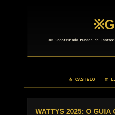
※
G
⋙ Construindo Mundos de Fantasi
⚶ CASTELO
◫ L
WATTYS 2025: O GUI