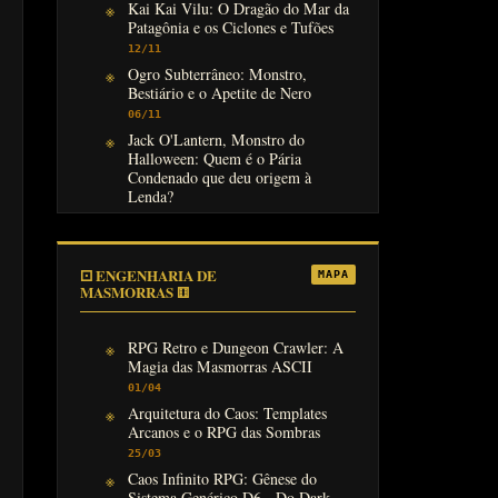
Kai Kai Vilu: O Dragão do Mar da
Patagônia e os Ciclones e Tufões
12/11
Ogro Subterrâneo: Monstro,
Bestiário e o Apetite de Nero
06/11
Jack O'Lantern, Monstro do
Halloween: Quem é o Pária
Condenado que deu origem à
Lenda?
31/10
⚀ ENGENHARIA DE
MAPA
MASMORRAS ⚅
RPG Retro e Dungeon Crawler: A
Magia das Masmorras ASCII
01/04
Arquitetura do Caos: Templates
Arcanos e o RPG das Sombras
25/03
Caos Infinito RPG: Gênese do
Sistema Genérico D6 - Do Dark