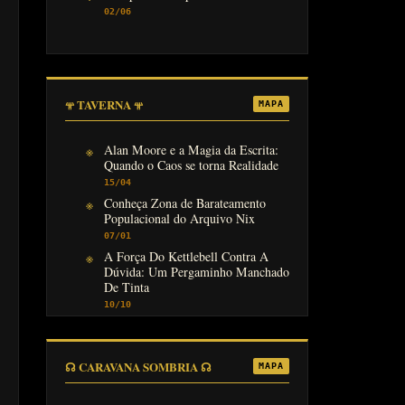
02/06
𖥬 TAVERNA 𖥬
MAPA
Alan Moore e a Magia da Escrita:
Quando o Caos se torna Realidade
15/04
Conheça Zona de Barateamento
Populacional do Arquivo Nix
07/01
A Força Do Kettlebell Contra A
Dúvida: Um Pergaminho Manchado
De Tinta
10/10
☊ CARAVANA SOMBRIA ☊
MAPA