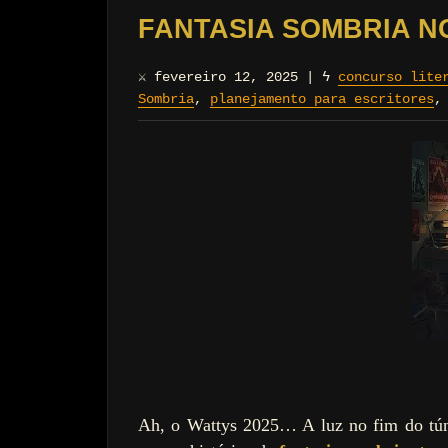
FANTASIA SOMBRIA N
⚔
fevereiro 12, 2025
|
ϟ
concurso lite
Sombria
,
planejamento para escritores
Ah, o Wattys 2025… A luz no fim do túne