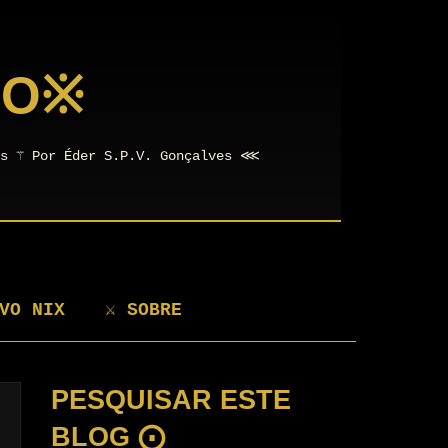
NO
※
os ⚚ Por Éder S.P.V. Gonçalves ⋘
VO NIX
⚔ SOBRE
PESQUISAR ESTE
BLOG ⨀