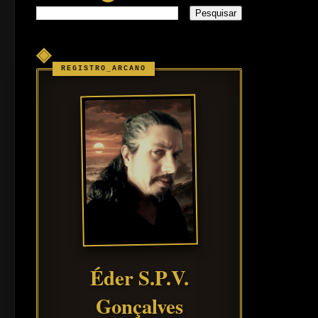
◈
Éder S.P.V.
Gonçalves