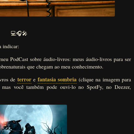
💻🎧🎤
 indicar:
eu PodCast sobre áudio-livros: meus áudio-livros para ser
 sobrenaturais que chegam ao meu conhecimento.
terror
fantasia sombria
ivros de
e
(clique na imagem para
r, mas você também pode ouvi-lo no SpotFy, no Deezer,