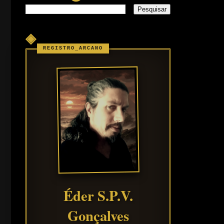
◈
Éder S.P.V.
Gonçalves