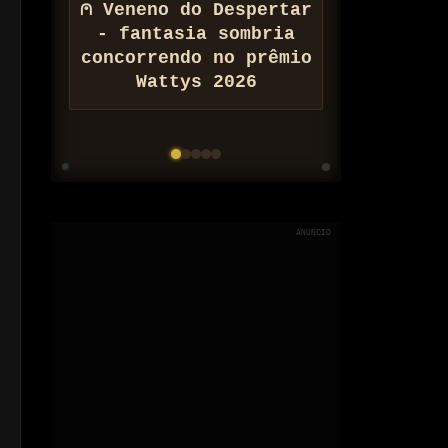
⩀ Veneno do Despertar
⚠ Conheça Zona de
- fantasia sombria
Barateamento
concorrendo no prêmio
Populacional do
Arquivo Nix
Wattys 2026
ANÚNCIO