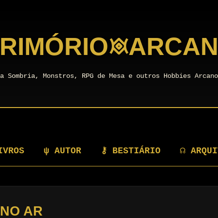
RIMÓRIO
𖥜
ARCA
a Sombria, Monstros, RPG de Mesa e outros Hobbies Arcan
IVROS
ψ AUTOR
⚷ BESTIÁRIO
☊ ARQUI
 NO AR