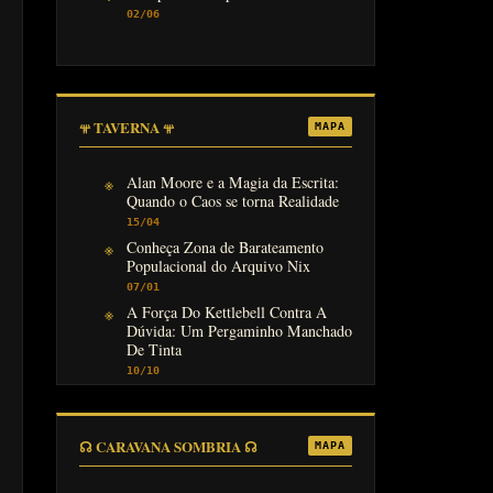
02/06
𖥬 TAVERNA 𖥬
MAPA
Alan Moore e a Magia da Escrita:
Quando o Caos se torna Realidade
15/04
Conheça Zona de Barateamento
Populacional do Arquivo Nix
07/01
A Força Do Kettlebell Contra A
Dúvida: Um Pergaminho Manchado
De Tinta
10/10
☊ CARAVANA SOMBRIA ☊
MAPA