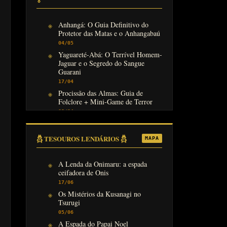
Anhangá: O Guia Definitivo do
Protetor das Matas e o Anhangabaú
04/05
Yaguareté-Abá: O Terrível Homem-
Jaguar e o Segredo do Sangue
Guarani
17/04
Procissão das Almas: Guia de
Folclore + Mini-Game de Terror
08/04
𓆣 TESOUROS LENDÁRIOS 𓆣
MAPA
A Lenda da Onimaru: a espada
ceifadora de Onis
17/06
Os Mistérios da Kusanagi no
Tsurugi
05/06
A Espada do Papai Noel