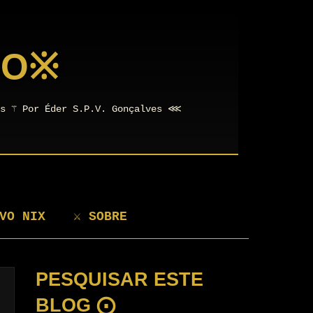
NO
※
os ⚚ Por Éder S.P.V. Gonçalves ⋘
VO NIX
⚔ SOBRE
PESQUISAR ESTE
BLOG ⨀