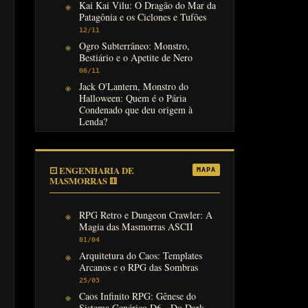
Kai Kai Vilu: O Dragão do Mar da
Patagônia e os Ciclones e Tufões
12/11
Ogro Subterrâneo: Monstro,
Bestiário e o Apetite de Nero
06/11
Jack O'Lantern, Monstro do
Halloween: Quem é o Pária
Condenado que deu origem à
Lenda?
31/10
⚀ ENGENHARIA DE
MAPA
MASMORRAS ⚅
RPG Retro e Dungeon Crawler: A
Magia das Masmorras ASCII
01/04
Arquitetura do Caos: Templates
Arcanos e o RPG das Sombras
25/03
Caos Infinito RPG: Gênese do
Sistema Genérico D6 - Do Dark