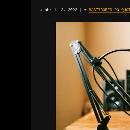
⚔
abril 12, 2022
|
ϟ
BASTIDORES DO QUO