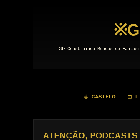
※
G
⋙ Construindo Mundos de Fantasi
⚶ CASTELO
◫ L
ATENÇÃO, PODCASTS