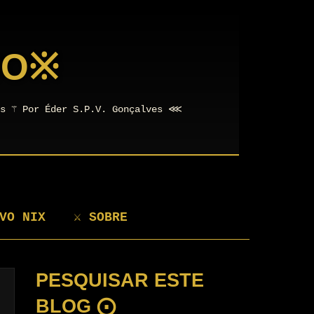
NO
※
os ⚚ Por Éder S.P.V. Gonçalves ⋘
VO NIX
⚔ SOBRE
PESQUISAR ESTE
BLOG ⨀