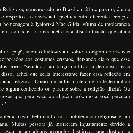
a Religiosa, comemorado no Brasil em 21 de janeiro, é uma
 respeito e a convivência pacífica entre diferentes crenças.
em homenagem à Iyalorixá Mãe Gilda, vítima de intolerância
ia em combater o preconceito e a discriminação que ainda
ultura pagã, sobre o halloween e sobre a origem de diversas
orporados aos costumes cristãos, deixando claro que esse
 dos povos "vencidos" ao longo da história demonstra essa
isso, achei que seria interessante fazer essa reflexão em
rância religiosa. Quem nunca foi intolerante ou testemunhou
de algum conhecido ou parente sobre a religião alheia? Ou
igiosas que para você ou alguém próximo a você parecem
as?
oblema novo. Pelo contrário, a intolerância religiosa é um
ana. Muitas pessoas já morreram injustamente devido a
as. Aqui estão alguns exemplos históricos que ilustram a