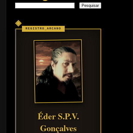
◈
Éder S.P.V.
Gonçalves