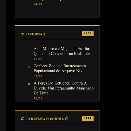
02/06
𖥬 TAVERNA 𖥬
MAPA
Alan Moore e a Magia da Escrita:
Quando o Caos se torna Realidade
15/04
Conheça Zona de Barateamento
Populacional do Arquivo Nix
07/01
A Força Do Kettlebell Contra A
Dúvida: Um Pergaminho Manchado
De Tinta
10/10
☊ CARAVANA SOMBRIA ☊
MAPA