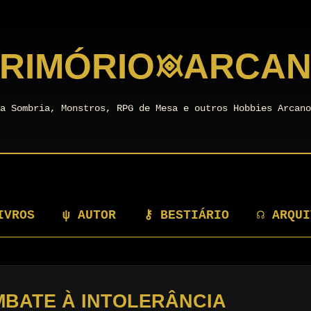
RIMÓRIO
𖥜
ARCA
a Sombria, Monstros, RPG de Mesa e outros Hobbies Arcan
IVROS
ψ AUTOR
⚷ BESTIÁRIO
☊ ARQUI
MBATE À INTOLERÂNCIA