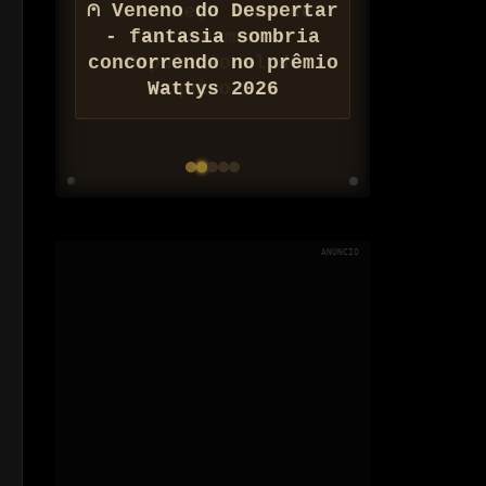
⚠ Conheça Zona de
Barateamento
Populacional do
Arquivo Nix
ANÚNCIO