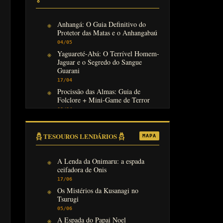
Anhangá: O Guia Definitivo do
Protetor das Matas e o Anhangabaú
04/05
Yaguareté-Abá: O Terrível Homem-
Jaguar e o Segredo do Sangue
Guarani
17/04
Procissão das Almas: Guia de
Folclore + Mini-Game de Terror
08/04
𓆣 TESOUROS LENDÁRIOS 𓆣
MAPA
A Lenda da Onimaru: a espada
ceifadora de Onis
17/06
Os Mistérios da Kusanagi no
Tsurugi
05/06
A Espada do Papai Noel