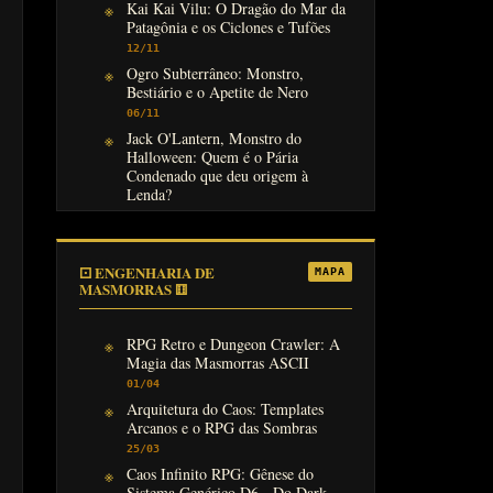
Kai Kai Vilu: O Dragão do Mar da
Patagônia e os Ciclones e Tufões
12/11
Ogro Subterrâneo: Monstro,
Bestiário e o Apetite de Nero
06/11
Jack O'Lantern, Monstro do
Halloween: Quem é o Pária
Condenado que deu origem à
Lenda?
31/10
⚀ ENGENHARIA DE
MAPA
MASMORRAS ⚅
RPG Retro e Dungeon Crawler: A
Magia das Masmorras ASCII
01/04
Arquitetura do Caos: Templates
Arcanos e o RPG das Sombras
25/03
Caos Infinito RPG: Gênese do
Sistema Genérico D6 - Do Dark