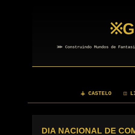
※
G
⋙ Construindo Mundos de Fantasi
⚶ CASTELO
◫ L
DIA NACIONAL DE CO