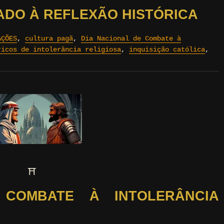
ADO À REFLEXÃO HISTÓRICA
AÇÕES
,
cultura pagã
,
Dia Nacional de Combate à
ricos de intolerância religiosa
,
inquisição católica
,
⛩
 COMBATE À INTOLERÂNCIA