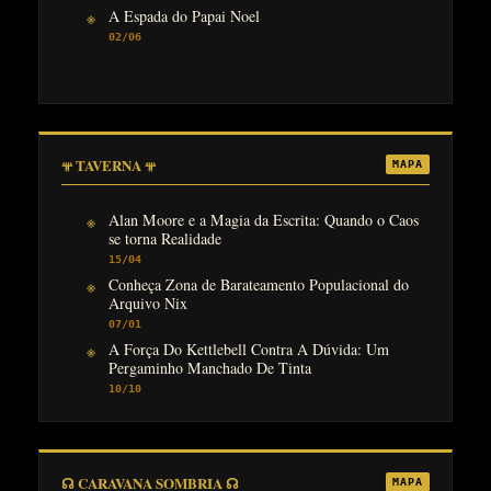
A Espada do Papai Noel
02/06
𖥬 TAVERNA 𖥬
MAPA
Alan Moore e a Magia da Escrita: Quando o Caos
se torna Realidade
15/04
Conheça Zona de Barateamento Populacional do
Arquivo Nix
07/01
A Força Do Kettlebell Contra A Dúvida: Um
Pergaminho Manchado De Tinta
10/10
☊ CARAVANA SOMBRIA ☊
MAPA