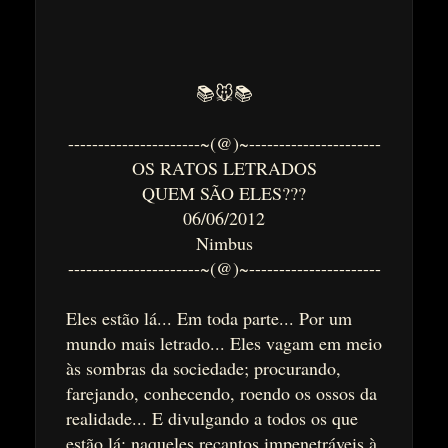
📚🐭📚
----------------------~(@)~----------------------
OS RATOS LETRADOS
QUEM SÃO ELES???
06/06/2012
Nimbus
----------------------~(@)~----------------------
Eles estão lá... Em toda parte... Por um
mundo mais letrado... Eles vagam em meio
às sombras da sociedade; procurando,
farejando, conhecendo, roendo os ossos da
realidade... E divulgando a todos os que
estão lá; naqueles recantos impenetráveis à