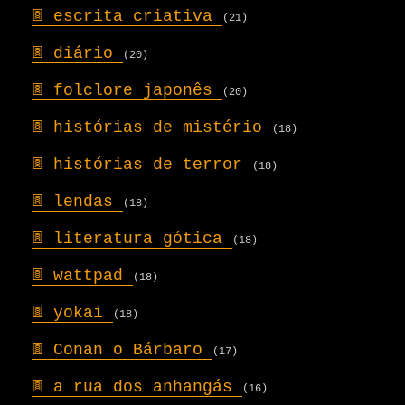
𖣍
escrita criativa
(21)
𖣍
diário
(20)
𖣍
folclore japonês
(20)
𖣍
histórias de mistério
(18)
𖣍
histórias de terror
(18)
𖣍
lendas
(18)
𖣍
literatura gótica
(18)
𖣍
wattpad
(18)
𖣍
yokai
(18)
𖣍
Conan o Bárbaro
(17)
𖣍
a rua dos anhangás
(16)