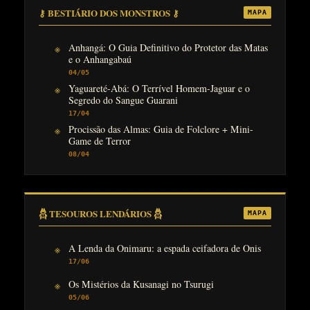
⚷ BESTIÁRIO DOS MONSTROS ⚷
MAPA
Anhangá: O Guia Definitivo do Protetor das Matas
e o Anhangabaú
04/05
Yaguareté-Abá: O Terrível Homem-Jaguar e o
Segredo do Sangue Guarani
17/04
Procissão das Almas: Guia de Folclore + Mini-
Game de Terror
08/04
𓆣 TESOUROS LENDÁRIOS 𓆣
MAPA
A Lenda da Onimaru: a espada ceifadora de Onis
17/06
Os Mistérios da Kusanagi no Tsurugi
05/06