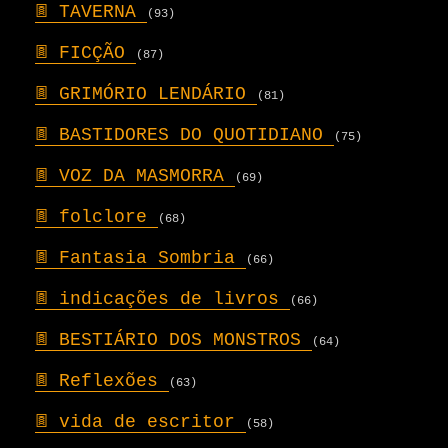
𖣍
TAVERNA
(93)
𖣍
FICÇÃO
(87)
𖣍
GRIMÓRIO LENDÁRIO
(81)
𖣍
BASTIDORES DO QUOTIDIANO
(75)
𖣍
VOZ DA MASMORRA
(69)
𖣍
folclore
(68)
𖣍
Fantasia Sombria
(66)
𖣍
indicações de livros
(66)
𖣍
BESTIÁRIO DOS MONSTROS
(64)
𖣍
Reflexões
(63)
𖣍
vida de escritor
(58)