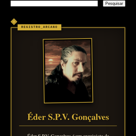
◈
Éder S.P.V. Gonçalves
Éder S.P.V. Gonçalves é um arquivista de