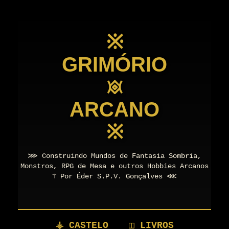
※
GRIMÓRIO
𖥜
ARCANO
※
⋙ Construindo Mundos de Fantasia Sombria,
Monstros, RPG de Mesa e outros Hobbies Arcanos
⚚ Por Éder S.P.V. Gonçalves ⋘
⚶ CASTELO
◫ LIVROS