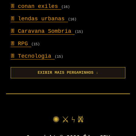
𖣍
conan exiles
(16)
𖣍
lendas urbanas
(16)
𖣍
Caravana Sombria
(15)
𖣍
RPG
(15)
𖣍
Tecnologia
(15)
EXIBIR MAIS PERGAMINHOS ↓
✺ ⚔ ϟ 𖤙