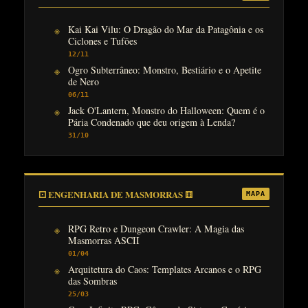
Kai Kai Vilu: O Dragão do Mar da Patagônia e os
Ciclones e Tufões
12/11
Ogro Subterrâneo: Monstro, Bestiário e o Apetite
de Nero
06/11
Jack O'Lantern, Monstro do Halloween: Quem é o
Pária Condenado que deu origem à Lenda?
31/10
⚀ ENGENHARIA DE MASMORRAS ⚅
MAPA
RPG Retro e Dungeon Crawler: A Magia das
Masmorras ASCII
01/04
Arquitetura do Caos: Templates Arcanos e o RPG
das Sombras
25/03