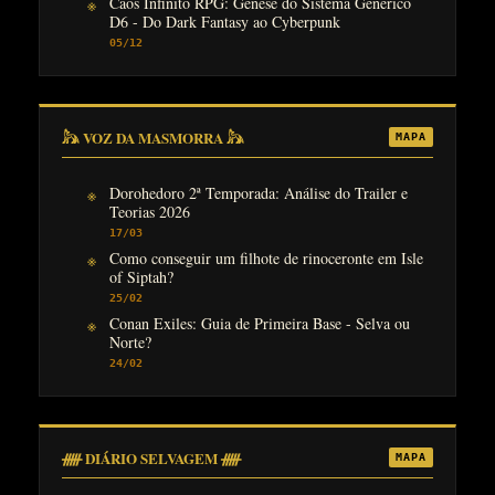
Caos Infinito RPG: Gênese do Sistema Genérico
D6 - Do Dark Fantasy ao Cyberpunk
05/12
𓃦 VOZ DA MASMORRA 𓃦
MAPA
Dorohedoro 2ª Temporada: Análise do Trailer e
Teorias 2026
17/03
Como conseguir um filhote de rinoceronte em Isle
of Siptah?
25/02
Conan Exiles: Guia de Primeira Base - Selva ou
Norte?
24/02
ᚏ DIÁRIO SELVAGEM ᚏ
MAPA