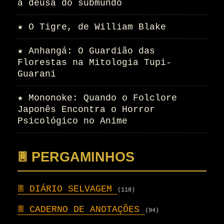
a deusa do submundo
★
O Tigre, de William Blake
★
Anhangá: O Guardião das
Florestas na Mitologia Tupi-
Guarani
★
Mononoke: Quando o Folclore
Japonês Encontra o Horror
Psicológico no Anime
𖣍 PERGAMINHOS
𖣍
DIÁRIO SELVAGEM
(118)
𖣍
CADERNO DE ANOTAÇÕES
(94)