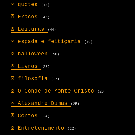
𖣍
quotes
(48)
𖣍
Frases
(47)
𖣍
Leituras
(44)
𖣍
espada e feitiçaria
(40)
𖣍
halloween
(38)
𖣍
Livros
(28)
𖣍
filosofia
(27)
𖣍
O Conde de Monte Cristo
(26)
𖣍
Alexandre Dumas
(25)
𖣍
Contos
(24)
𖣍
Entretenimento
(22)