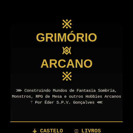
※
GRIMÓRIO
𖥜
ARCANO
※
⋙ Construindo Mundos de Fantasia Sombria,
Monstros, RPG de Mesa e outros Hobbies Arcanos
⚚ Por Éder S.P.V. Gonçalves ⋘
⚶ CASTELO
◫ LIVROS