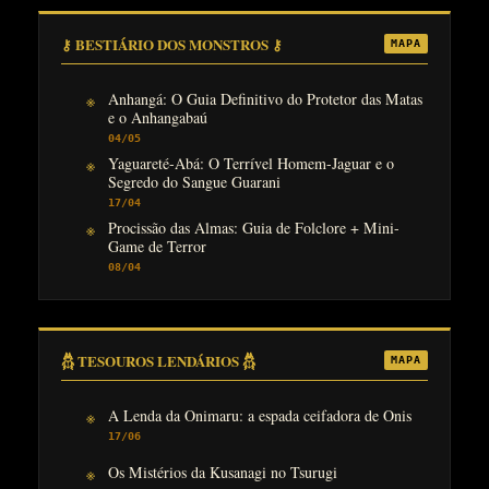
⚷ BESTIÁRIO DOS MONSTROS ⚷
MAPA
Anhangá: O Guia Definitivo do Protetor das Matas
e o Anhangabaú
04/05
Yaguareté-Abá: O Terrível Homem-Jaguar e o
Segredo do Sangue Guarani
17/04
Procissão das Almas: Guia de Folclore + Mini-
Game de Terror
08/04
𓆣 TESOUROS LENDÁRIOS 𓆣
MAPA
A Lenda da Onimaru: a espada ceifadora de Onis
17/06
Os Mistérios da Kusanagi no Tsurugi