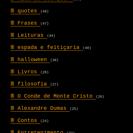
𖣍
quotes
(48)
𖣍
Frases
(47)
𖣍
Leituras
(44)
𖣍
espada e feitiçaria
(40)
𖣍
halloween
(38)
𖣍
Livros
(28)
𖣍
filosofia
(27)
𖣍
O Conde de Monte Cristo
(26)
𖣍
Alexandre Dumas
(25)
𖣍
Contos
(24)
𖣍
Entretenimento