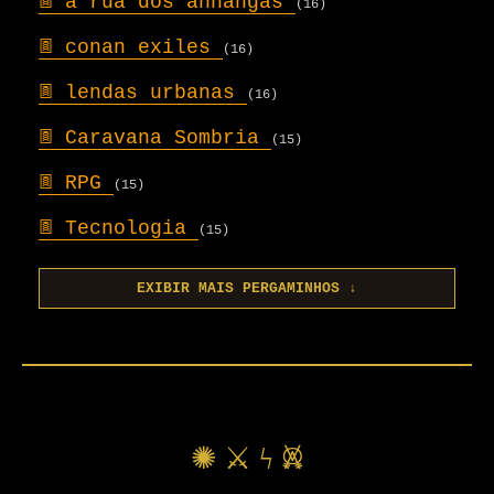
𖣍
a rua dos anhangás
(16)
𖣍
conan exiles
(16)
𖣍
lendas urbanas
(16)
𖣍
Caravana Sombria
(15)
𖣍
RPG
(15)
𖣍
Tecnologia
(15)
EXIBIR MAIS PERGAMINHOS ↓
✺ ⚔ ϟ 𖤙