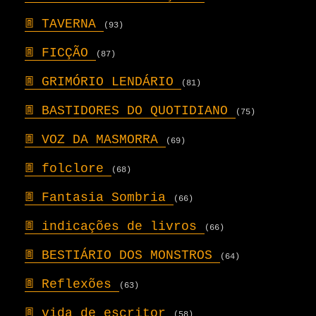
𖣍
TAVERNA
(93)
𖣍
FICÇÃO
(87)
𖣍
GRIMÓRIO LENDÁRIO
(81)
𖣍
BASTIDORES DO QUOTIDIANO
(75)
𖣍
VOZ DA MASMORRA
(69)
𖣍
folclore
(68)
𖣍
Fantasia Sombria
(66)
𖣍
indicações de livros
(66)
𖣍
BESTIÁRIO DOS MONSTROS
(64)
𖣍
Reflexões
(63)
𖣍
vida de escritor
(58)