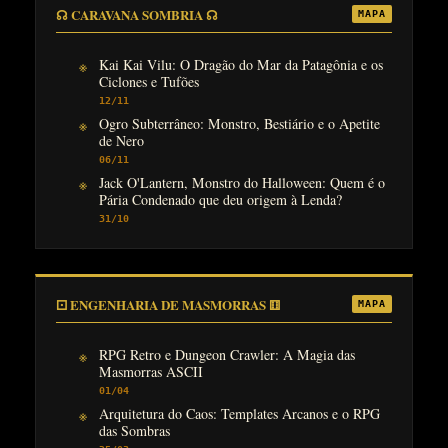
☊ CARAVANA SOMBRIA ☊
MAPA
Kai Kai Vilu: O Dragão do Mar da Patagônia e os
Ciclones e Tufões
12/11
Ogro Subterrâneo: Monstro, Bestiário e o Apetite
de Nero
06/11
Jack O'Lantern, Monstro do Halloween: Quem é o
Pária Condenado que deu origem à Lenda?
31/10
⚀ ENGENHARIA DE MASMORRAS ⚅
MAPA
RPG Retro e Dungeon Crawler: A Magia das
Masmorras ASCII
01/04
Arquitetura do Caos: Templates Arcanos e o RPG
das Sombras