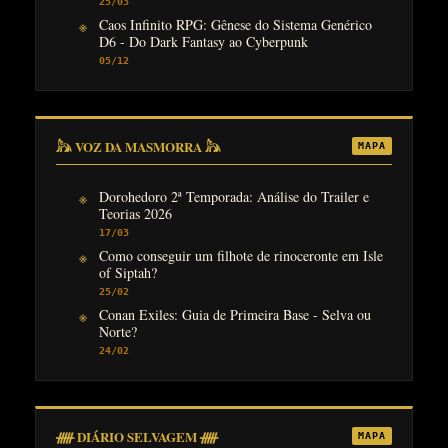
25/03
Caos Infinito RPG: Gênese do Sistema Genérico
D6 - Do Dark Fantasy ao Cyberpunk
05/12
𓃦 VOZ DA MASMORRA 𓃦
MAPA
Dorohedoro 2ª Temporada: Análise do Trailer e
Teorias 2026
17/03
Como conseguir um filhote de rinoceronte em Isle
of Siptah?
25/02
Conan Exiles: Guia de Primeira Base - Selva ou
Norte?
24/02
ᚏ DIÁRIO SELVAGEM ᚏ
MAPA