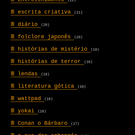
(22)
𖣍
escrita criativa
(21)
𖣍
diário
(20)
𖣍
folclore japonês
(20)
𖣍
histórias de mistério
(18)
𖣍
histórias de terror
(18)
𖣍
lendas
(18)
𖣍
literatura gótica
(18)
𖣍
wattpad
(18)
𖣍
yokai
(18)
𖣍
Conan o Bárbaro
(17)