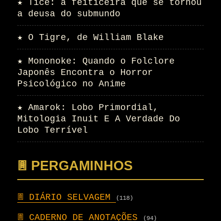
★
Ticê: a feiticeira que se tornou
a deusa do submundo
★
O Tigre, de William Blake
★
Mononoke: Quando o Folclore
Japonês Encontra o Horror
Psicológico no Anime
★
Amarok: Lobo Primordial,
Mitologia Inuit E A Verdade Do
Lobo Terrível
𖣍 PERGAMINHOS
𖣍
DIÁRIO SELVAGEM
(118)
𖣍
CADERNO DE ANOTAÇÕES
(94)