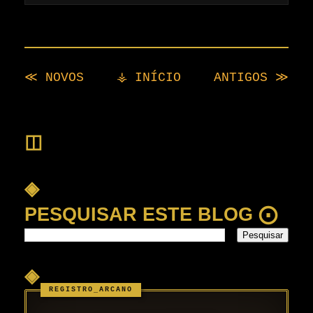
≪ NOVOS
⚶ INÍCIO
ANTIGOS ≫
◫
◈
PESQUISAR ESTE BLOG ⨀
◈