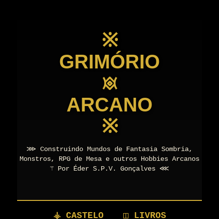
※
GRIMÓRIO
𖥜
ARCANO
※
⋙ Construindo Mundos de Fantasia Sombria,
Monstros, RPG de Mesa e outros Hobbies Arcanos
⚚ Por Éder S.P.V. Gonçalves ⋘
⚶ CASTELO
◫ LIVROS