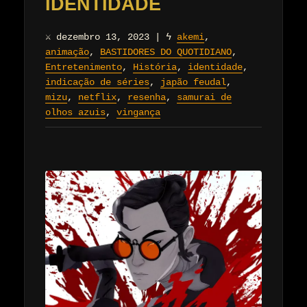
IDENTIDADE
⚔
dezembro 13, 2023
|
ϟ
akemi
,
animação
,
BASTIDORES DO QUOTIDIANO
,
Entretenimento
,
História
,
identidade
,
indicação de séries
,
japão feudal
,
mizu
,
netflix
,
resenha
,
samurai de
olhos azuis
,
vingança